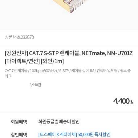
상품번호
232878
[강원전자] CAT.7 S-STP 랜케이블, NETmate, NM-U701Z
[다이렉트/연선] [와인/1m]
CAT.7 랜케이블 / 10Gbps(600MHz) / S-STP / 케이블 길이 1M / 컨넥터 일체형 / 쉴드 플
러그
3,940
건
4,400
원
회원등급별 배송비 할인
회원혜택
[토스페이 X 계좌이체] 50,000원 즉시할인
할인혜택