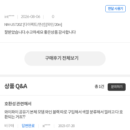
한달 사용기
int****
2026-08-06
0
NM-US720Z [다이렉트/연선] [와인/20m]
잘받았습니다.수고하세요 좋은상품 감사합니다
구매후기 전체보기
상품 Q&A
총 1건
문의하기
호환성 관련해서
와이파이 공유기 본체 모뎀 와인 블랙 따로 구입해서 색깔 분류해서 낄려고 다 호
환되는 거죠??
비구매
답변완료
xi****
2023-07-28