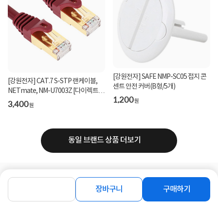
[강원전자] SAFE NMP-SC05 접지 콘
[강원전자] CAT.7 S-STP 랜케이블,
센트 안전 커버(B형/5개)
NETmate, NM-U7003Z [다이렉트/
1,200
연선] [와인/0.3m]
3,400
원
원
동일 브랜드 상품 더보기
로그인
공지사항
오시는길
회사소개
PC버전
장바구니
구매하기
1588-8377
컴퓨존 APP