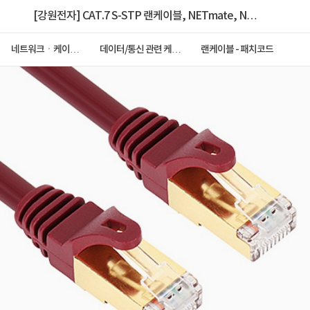
[강원전자] CAT.7 S-STP 랜케이블, NETmate, NM-
U701Z [다이렉트/연선] [와인/1m]
네트워크ㆍ케이블
데이터/통신 관련 케이
랜케이블 - 패치코드
ㆍCCTV
블