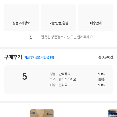
상품고시정보
교환/반품/환불
배송안내
신고
잘못된 상품정보가 있으면 알려주세요.
구매후기
총
3,940
건
지금 후기쓰면 적립금 2배!
5
상품
만족해요
98%
가격
합리적이에요
96%
배송
빨라요
98%