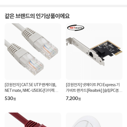
같은 브랜드의 인기상품이에요
[강원전자] CAT.5E UTP 랜케이블,
[강원전자] 넷메이트 PCI Express 기
NETmate, NMC-U503G [다이렉트/
가비트 랜카드[Realtek] [슬림PC겸
연선] [그레이/0.3m...
용] [NM-PL11 ]...
530
7,200
원
원