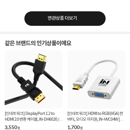
연관상품 더보기
같은 브랜드의 인기상품이에요
[인네트워크] DisplayPort 1.2 to
[인네트워크] HDMI to RGB(VGA) 컨
HDMI 2.0 변환 케이블, IN-DH6020 /
버터, 오디오 미지원, IN-HVC04W [화
INC336 [2m]
이트]
3,550
1,700
원
원