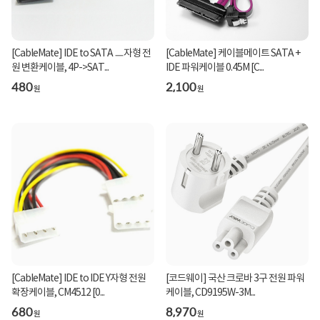
[CableMate] IDE to SATA ㅡ자형 전
[CableMate] 케이블메이트 SATA +
원 변환케이블, 4P->SAT...
IDE 파워케이블 0.45M [C...
480
2,100
원
원
[CableMate] IDE to IDE Y자형 전원
[코드웨이] 국산 크로바 3구 전원 파워
확장케이블, CM4512 [0...
케이블, CD9195W-3M...
680
8,970
원
원