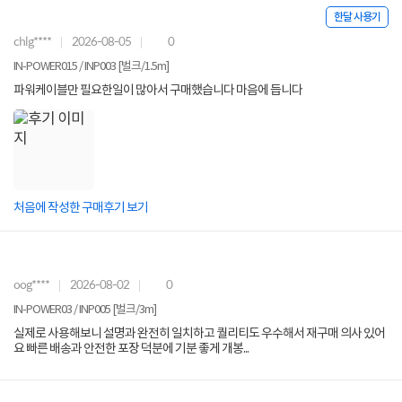
한달 사용기
chlg****
2026-08-05
0
IN-POWER015 / INP003 [벌크/1.5m]
파워케이블만 필요한일이 많아서 구매했습니다 마음에 듭니다
처음에 작성한 구매후기 보기
oog****
2026-08-02
0
IN-POWER03 / INP005 [벌크/3m]
실제로 사용해보니 설명과 완전히 일치하고 퀄리티도 우수해서 재구매 의사 있어
요 빠른 배송과 안전한 포장 덕분에 기분 좋게 개봉...