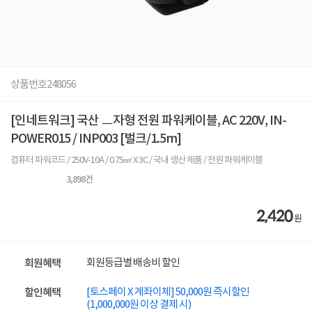
상품번호
248056
[인네트워크] 국산 ㅡ자형 전원 파워케이블, AC 220V, IN-
POWER015 / INP003 [벌크/1.5m]
컴퓨터 파워코드 / 250V-10A / 0.75㎟ X 3C / 국내 생산 제품 / 전원 파워케이블
3,898
건
2,420
원
회원등급별 배송비 할인
회원혜택
[토스페이 X 계좌이체] 50,000원 즉시할인
할인혜택
(1,000,000원 이상 결제 시)