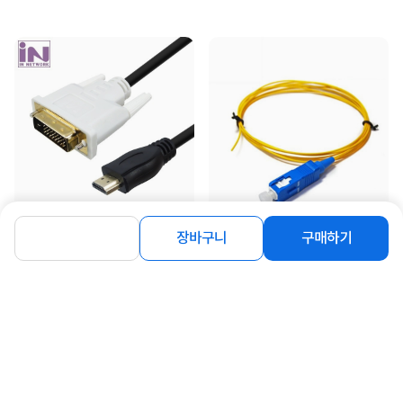
[인네트워크] HDMI 2.0 to DVI-D 듀얼
[인네트워크] 인네트워크 국산 SC-PC,
장바구니
구매하기
변환케이블, IN-4KHD18 / INC310
싱글 광피그테일 1.5M [IN-SC-SM-1C-
[1.8m]
1.5M] [벌...
1,800
1,130
원
원
동일 브랜드 상품 더보기