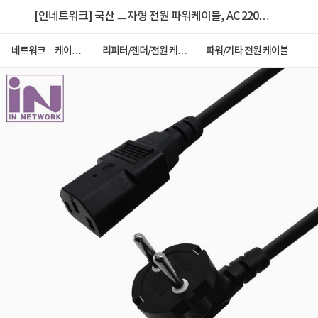
[인네트워크] 국산 ㅡ자형 전원 파워케이블, AC 220V,
IN-POWER015 / INP003 [벌크/1.5m]
네트워크ㆍ케이블
리피터/젠더/전원 케이
파워/기타 전원 케이블
ㆍCCTV
블