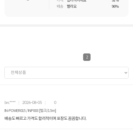
가격
합리적이에요
91%
배송
빨라요
96%
2
brc****
2026-08-05
0
IN-POWER015 / INP003 [벌크/1.5m]
배송도 빠르고 가격도 합리적이며 포장도 꼼꼼합니다.