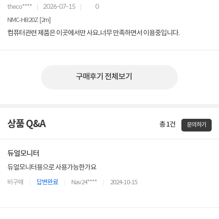
theco****
2026-07-15
0
NMC-HB20Z [2m]
컴퓨터관련 제품은 이곳에서만 사요..너무 만족하면서 이용중입니다.
구매후기 전체보기
상품 Q&A
총 1건
문의하기
듀얼모니터
듀얼모니터용으로 사용가능한가요
비구매
답변완료
Nav24****
2024-10-15