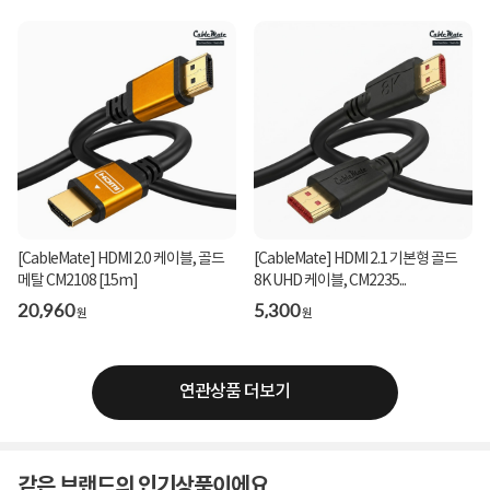
[CableMate] HDMI 2.0 케이블, 골드
[CableMate] HDMI 2.1 기본형 골드
메탈 CM2108 [15m]
8K UHD 케이블, CM2235...
20,960
5,300
원
원
연관상품 더보기
같은 브랜드의 인기상품이에요