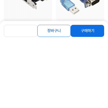
[강원전자] 넷메이트 PCI Express 기
[강원전자] USB 2.0 to RS232 시리얼
가비트 랜카드[Realtek] [슬림PC겸
변환케이블, NETmate, KW-525 [투
장바구니
구매하기
용] [NM-PL11 ]...
명블루/0.45m]
7,200
9,000
원
원
동일 브랜드 상품 더보기
로그인
공지사항
오시는길
회사소개
PC버전
1588-8377
컴퓨존 APP
(주)컴퓨존 사업자 정보
이용약관
개인정보처리방침
청소년보호정책
사업자확인