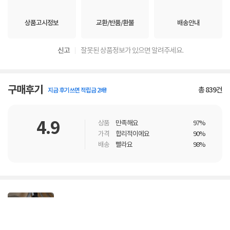
상품고시정보
교환/반품/환불
배송안내
신고
잘못된 상품정보가 있으면 알려주세요.
구매후기
총
839
건
지금 후기쓰면 적립금 2배!
4.9
상품
만족해요
97%
가격
합리적이에요
90%
배송
빨라요
98%