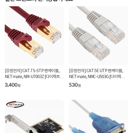
[강원전자] CAT.7 S-STP 랜케이블,
[강원전자] CAT.5E UTP 랜케이블,
NETmate, NM-U7003Z [다이렉트/
NETmate, NMC-U503G [다이렉트/
연선] [와인/0.3m]
연선] [그레이/0.3m...
3,400
530
원
원