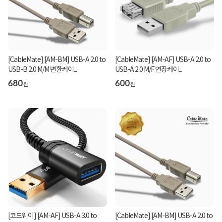
[CableMate] [AM-BM] USB-A 2.0 to
[CableMate] [AM-AF] USB-A 2.0 to
USB-B 2.0 M/M 변환케이...
USB-A 2.0 M/F 연장케이...
680
600
원
원
[코드웨이] [AM-AF] USB-A 3.0 to
[CableMate] [AM-BM] USB-A 2.0 to