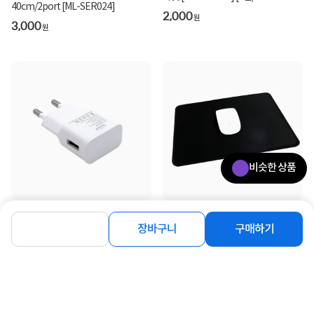
40cm/2port [ML-SER024]
트/LP/40CM]
2,000
원
3,000
원
비슷한 상품
[MachLink] 5V 1A 저전력 저속 USB
[MachLink] 마우스패드, ML-MP2530
충전기 어댑터 [오비원 LX050100]
[블랙/L]
장바구니
구매하기
2,800
1,260
원
원
동일 브랜드 상품 더보기