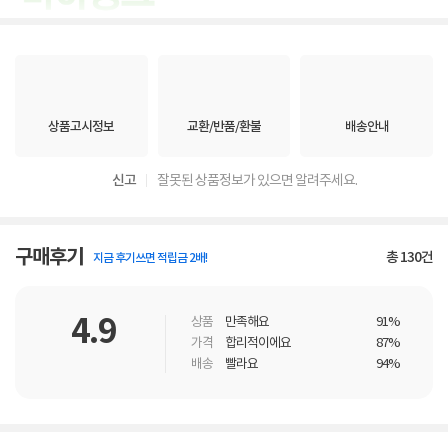
상품고시정보
교환/반품/환불
배송안내
신고
잘못된 상품정보가 있으면 알려주세요.
구매후기
총
130
건
지금 후기쓰면 적립금 2배!
4.9
상품
만족해요
91%
가격
합리적이에요
87%
배송
빨라요
94%