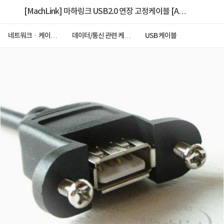
[MachLink] 마하링크 USB2.0 연장 고정케이블 [AM-
AF] 0.3M [블랙/ML-U004]
네트워크ㆍ케이블
데이터/통신 관련 케이
USB 케이블
ㆍCCTV
블