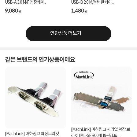
USB-A 3.0 M/F 연장케이...
USB-B 2.0 M/M 변환케이...
9,080
1,480
원
원
연관상품 더보기
같은 브랜드의 인기상품이에요
[MachLink] 마하링크 시리얼 확장 브
[MachLink] 마하링크 확장브라켓
라켓 [ML-SER004] [9핀/1포