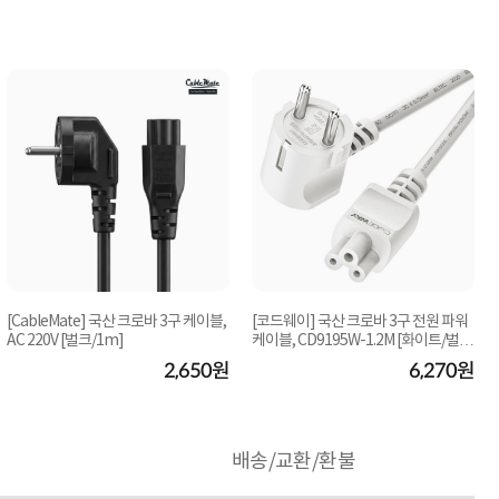
[CableMate] 국산 크로바 3구 케이블,
[코드웨이] 국산 크로바 3구 전원 파워
AC 220V [벌크/1m]
케이블, CD9195W-1.2M [화이트/벌
케
크/1.2m]
2,650원
6,270원
배송/교환/환불