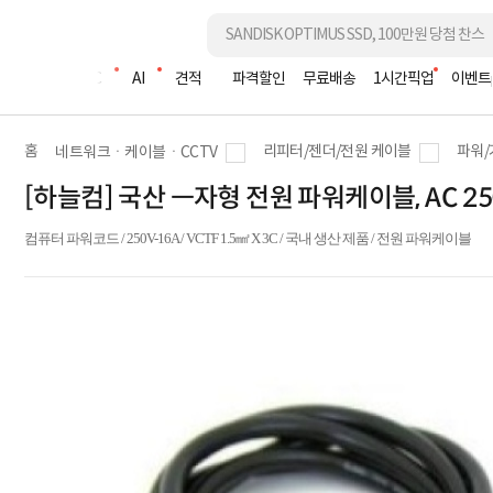
조립PC
AI
견적
파격할인
무료배송
1시간픽업
이벤트
홈
리피터/젠더/전원 케이블
파워/
네트워크ㆍ케이블ㆍCCTV
[하늘컴] 국산 ㅡ자형 전원 파워케이블, AC 250V
컴퓨터 파워코드 / 250V-16A / VCTF 1.5㎟ X 3C / 국내 생산 제품 / 전원 파워케이블