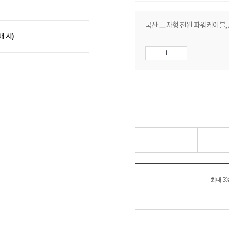
국산 ㅡ자형 전원 파워케이블, AC 
매 시)
최대 3