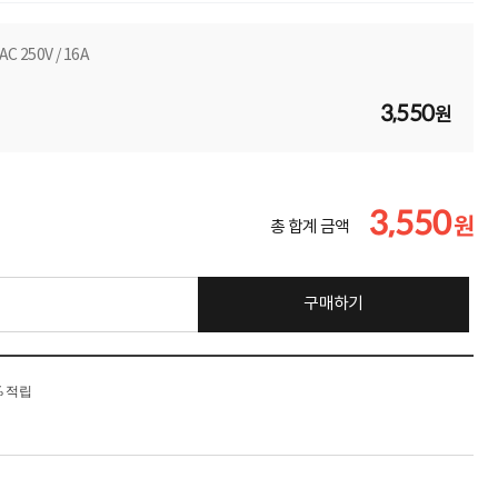
250V / 16A
3,550
원
3,550
원
총 합계 금액
구매하기
% 적립