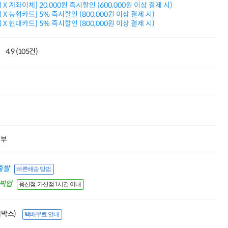
X 계좌이체] 20,000원 즉시할인 (600,000원 이상 결제 시)
적립금 3% 페이백
X 농협카드] 5% 즉시할인 (800,000원 이상 결제 시)
시스코 스위칭허브
X 현대카드] 5% 즉시할인 (800,000원 이상 결제 시)
누적 금액 별
적립금 페이백!
Dell 구매왕
4.9 (105건)
상품권 30만원
삼성모니터 여름맞이
특별 할인 이벤트
한단계 더 진화한
HAF II 500
AI 업무환경 완성
HP 워크스테이션
여름맞이 사은품
HP 프로데스크 4
할부
모든 것을 하나로
HP올인원 단독특가
출발
빠른배송 방법
네트워크 자재
혜택 PACK
간픽업
용산점·가산점 1시간 이내
Dell 구매 찬스
프로 에센셜
(1박스)
택배무료 안내