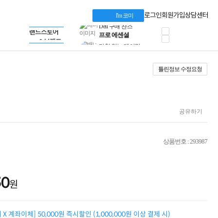
혜택 PACK
Dell 구매 찬스
Apple 기업전용관
로그인
회원가입
상담센터
I'm 코미
프로 에센셜
HP 브랜드스토어
타협 없는 게이밍
LG gram & 브랜드스토어
공식
HP OMEN
Microsoft 브랜드스토어
로지텍
AMD 브랜드스토어
정품 캠페인
Intel 브랜드스토어
틀린정보 수정요청
삼성 키보드&마우스
RAZER 브랜드스토어
10% 쿠폰 할인
Apple 기업전용관
케이블메이트 3분기
케이블 전설이 되다
야식까지 책임진다!
공유하기
승리를 부르는 오멘
ASUS ROG
20주년 한정판
상품번호 : 293987
AMD로 시작하는
스마트 오피스환경
AI비즈니스 노트북
HP엘리트북/프로북
50
원
비즈니스 강자
HP 프로북 4
리뷰 Npay 증정
X 계좌이체] 50,000원 즉시할인 (1,000,000원 이상 결제 시)
MSI 공유기