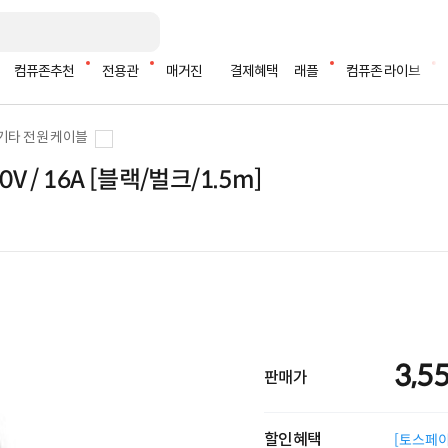
컴퓨존추천
전용관
매거진
결제혜택
래플
컴퓨존 라이브
기타 전원 케이블
 / 16A [블랙/벌크/1.5m]
3,5
판매가
할인혜택
[토스페이 