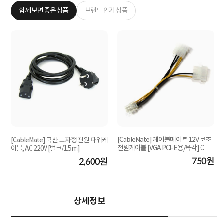
함께 보면 좋은 상품
브랜드 인기 상품
[CableMate] 케이블메이트 12V 보조
[CableMate] 국산 ㅡ자형 전원 파워케
전원케이블 [VGA PCI-E용/육각] CM4
이블, AC 220V [벌크/1.5m]
506 [0.15M]
750원
원
2,600원
상세정보