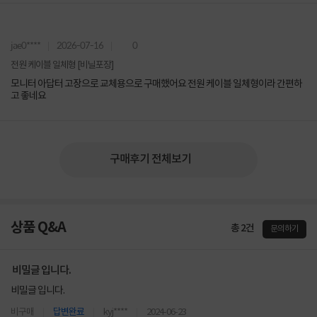
jae0****
2026-07-16
0
전원 케이블 일체형 [비닐포장]
모니터 아답터 고장으로 교체용으로 구매했어요 전원 케이블 일체형이라 간편하
고 좋네요
구매후기 전체보기
상품 Q&A
총 2건
문의하기
비밀글 입니다.
비밀글 입니다.
비구매
답변완료
kyj****
2024-06-23