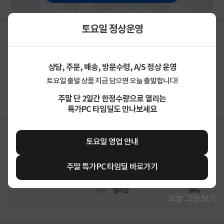
토요일 정상운영
상담, 주문, 배송, 방문수령, A/S 정상 운영
상품고시정보
교환/반품/환불
배송안내
토요일 출발 상품 지금 담으면 오늘 출발합니다!
주말 단 2일간 한정수량으로 열리는
신고
잘못된 상품정보가 있으면 알려주세요.
특가PC 타임딜도 만나보세요
구매후기
총
225
건
지금 후기쓰면 적립금 2배!
토요일 영업 안내
주말 특가PC 타임딜 바로가기
4.9
상품
만족해요
95%
가격
합리적이에요
88%
배송
빨라요
94%
오늘 그만 보기