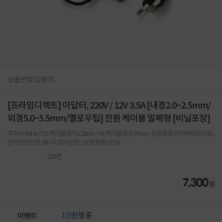
상품번호
313875
[프라임디렉트] 아답터, 220V / 12V 3.5A [내경2.0~2.5mm/
외경5.0~5.5mm/옐로우팁] 전원 케이블 일체형 [비닐포장]
주파수:60Hz / DC케이블길이:120cm / AC케이블길이:70cm / 인증종류:전자파적합인증,
전기안전인증,에너지절약인증 / 호환종류:CCTV
225
건
7,300
원
1건
진행 중
이벤트