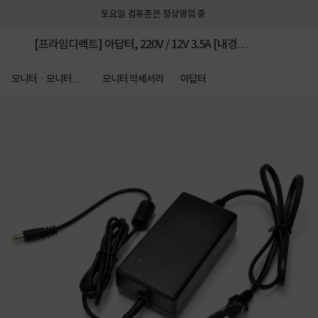
토요일 컴퓨존은 정상영업 중
[프라임디렉트] 아답터, 220V / 12V 3.5A [내경
2.0~2.5mm/외경5.0~5.5mm/옐로우팁] 전원 케이블
모니터ㆍ모니터주
모니터 악세서리
아답터
변기기
일체형 [비닐포장]