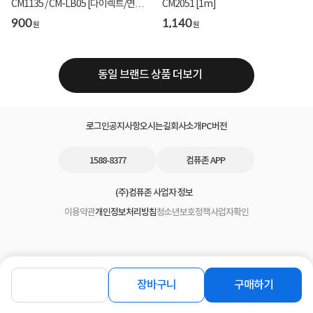
CM1135 / CM-LB05 [다이렉트/연선]
CM2051 [1m]
[블랙2m]
900
1,140
원
원
동일 브랜드 상품 더보기
로그인
공지사항
오시는길
회사소개
PC버전
1588-8377
컴퓨존 APP
(주)컴퓨존 사업자 정보
이용약관
개인정보처리방침
청소년보호정책
사업자확인
장바구니
구매하기