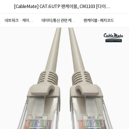
[CableMate] CAT.6 UTP 랜케이블, CM1103 [다이렉
트/연선] [그레이/1.5m]
네트워크ㆍ케이블
데이터/통신 관련 케이
랜케이블 - 패치코드
ㆍCCTV
블