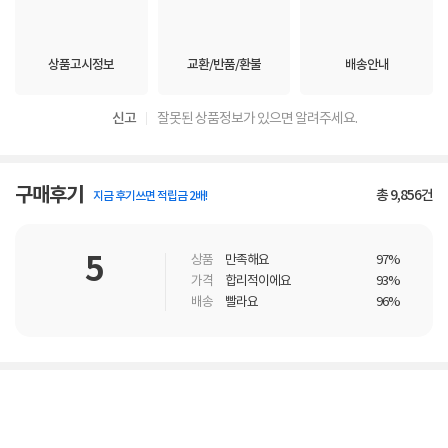
상품고시정보
교환/반품/환불
배송안내
신고
잘못된 상품정보가 있으면 알려주세요.
구매후기
총
9,856
건
지금 후기쓰면 적립금 2배!
5
상품
만족해요
97%
가격
합리적이에요
93%
배송
빨라요
96%