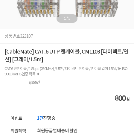
1
/
5
상품번호
323107
[CableMate] CAT.6 UTP 랜케이블, CM1103 [다이렉트/연
선] [그레이/1.5m]
CAT.6 랜케이블 / 1Gbps (250MHz) / UTP / 다이렉트 케이블 / 케이블 길이 1.5M / ▶ ISO
9001/RoHS인증 획득 ◀
9,856
건
800
원
1건
진행 중
이벤트
회원등급별 배송비 할인
회원혜택