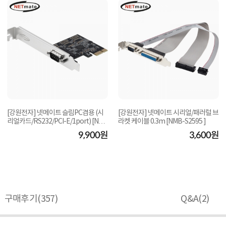
[강원전자] 넷메이트 슬림PC겸용 (시
[강원전자] 넷메이트 시리얼/패러럴 브
리얼카드/RS232/PCI-E/1port) [NM-
라켓 케이블 0.3m [NMB-S2595 ]
PS21]
9,900원
3,600원
구매후기(
357
)
Q&A(
2
)