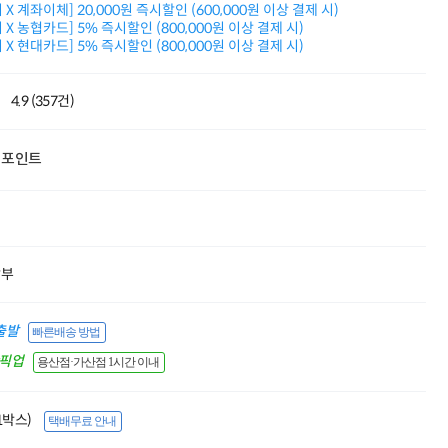
X 계좌이체] 20,000원 즉시할인 (600,000원 이상 결제 시)
Dell 구매왕
X 농협카드] 5% 즉시할인 (800,000원 이상 결제 시)
상품권 30만원
X 현대카드] 5% 즉시할인 (800,000원 이상 결제 시)
삼성모니터 여름맞이
특별 할인 이벤트
한단계 더 진화한
4.9 (357건)
HAF II 500
AI 업무환경 완성
HP 워크스테이션
포인트
여름맞이 사은품
HP 프로데스크 4
모든 것을 하나로
HP올인원 단독특가
네트워크 자재
혜택 PACK
할부
Dell 구매 찬스
프로 에센셜
출발
빠른배송 방법
간픽업
용산점·가산점 1시간 이내
(1박스)
택배무료 안내