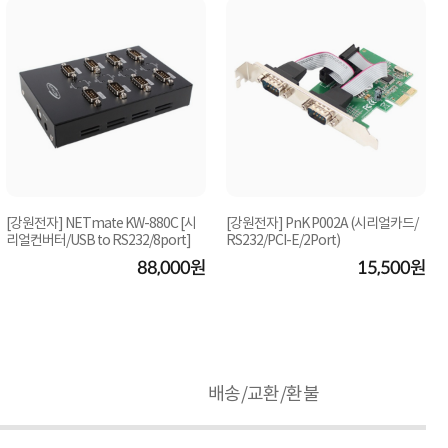
[강원전자] NETmate KW-880C [시
[강원전자] PnK P002A (시리얼카드/
리얼컨버터/USB to RS232/8port]
RS232/PCI-E/2Port)
88,000원
15,500원
배송/교환/환불