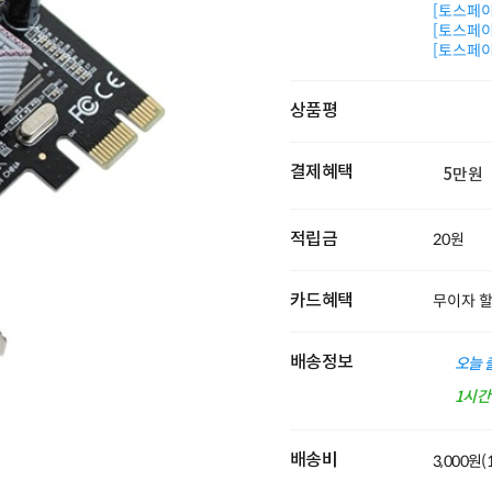
[토스페이 
[토스페이 
[토스페이 
상품평
결제혜택
5만원
적립금
20원
카드혜택
무이자 
배송정보
오늘 
1시
배송비
3,000원