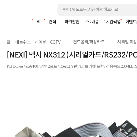
조립PC
AI
견적
파격할인
무료배송
1시간픽업
이벤트
홈
컨트롤러/확장카드
시리얼 확
네트워크ㆍ케이블ㆍCCTV
[NEXI] 넥시 NX312 (시리얼카드/RS232/PCI
PCI Express / ax99100 / 외부 2포트 / RS-232 (9핀) / LP 브라켓 포함 / 전송속도 230.4kB