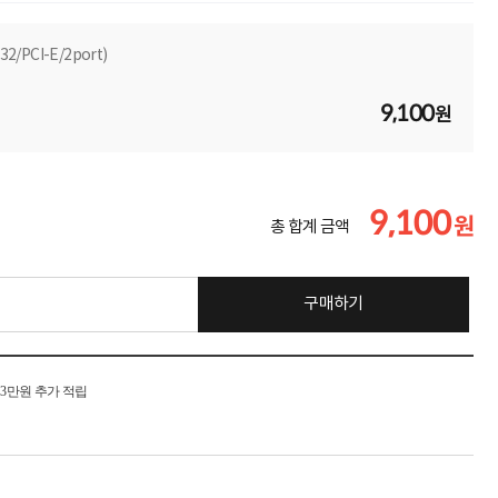
/PCI-E/2port)
9,100
원
9,100
원
총 합계 금액
구매하기
시 3만원 추가 적립