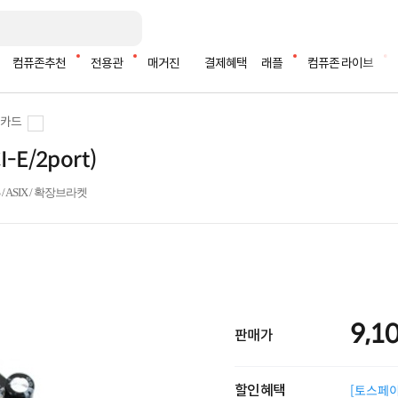
컴퓨존추천
전용관
매거진
결제혜택
래플
컴퓨존 라이브
장카드
-E/2port)
PS / ASIX / 확장브라켓
9,1
판매가
할인혜택
[토스페이 