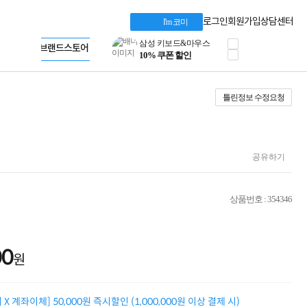
HP OMEN
HP 브랜드스토어
로지텍
LG gram & 브랜드스토어
로그인
회원가입
상담센터
I'm 코미
정품 캠페인
Microsoft 브랜드스토어
삼성 키보드&마우스
AMD 브랜드스토어
공식
10% 쿠폰 할인
Intel 브랜드스토어
케이블메이트 3분기
RAZER 브랜드스토어
케이블 전설이 되다
Apple 기업전용관
틀린정보 수정요청
야식까지 책임진다!
승리를 부르는 오멘
ASUS ROG
20주년 한정판
AMD로 시작하는
공유하기
스마트 오피스환경
AI비즈니스 노트북
HP엘리트북/프로북
상품번호 : 354346
비즈니스 강자
HP 프로북 4
리뷰 Npay 증정
MSI 공유기
00
원
적립금 3% 페이백
시스코 스위칭허브
누적 금액 별
X 계좌이체] 50,000원 즉시할인 (1,000,000원 이상 결제 시)
적립금 페이백!