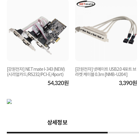
[강원전자] NETmate I-343 (NEW)
[강원전자] 넷메이트 USB2.0 4포트 브
(시리얼카드/RS232/PCI-E/4port)
라켓 케이블 0.3m [NMB-U204 ]
원
54,320원
3,390원
상세정보