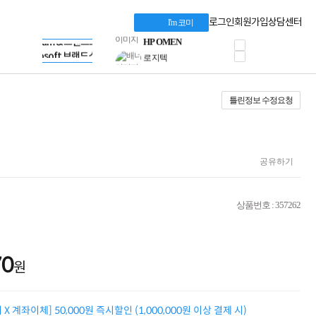
혜택 PACK
Dell 구매 찬스
Apple 기업전용관
로그인
회원가입
상담센터
I'm 코미
프로 에센셜
HP 브랜드스토어
타협 없는 게이밍
LG gram & 브랜드스토어
공식
HP OMEN
Microsoft 브랜드스토어
로지텍
AMD 브랜드스토어
정품 캠페인
Intel 브랜드스토어
틀린정보 수정요청
삼성 키보드&마우스
RAZER 브랜드스토어
10% 쿠폰 할인
Apple 기업전용관
케이블메이트 3분기
케이블 전설이 되다
야식까지 책임진다!
공유하기
승리를 부르는 오멘
ASUS ROG
20주년 한정판
상품번호 : 357262
AMD로 시작하는
스마트 오피스환경
AI비즈니스 노트북
HP엘리트북/프로북
70
원
비즈니스 강자
HP 프로북 4
리뷰 Npay 증정
X 계좌이체] 50,000원 즉시할인 (1,000,000원 이상 결제 시)
MSI 공유기