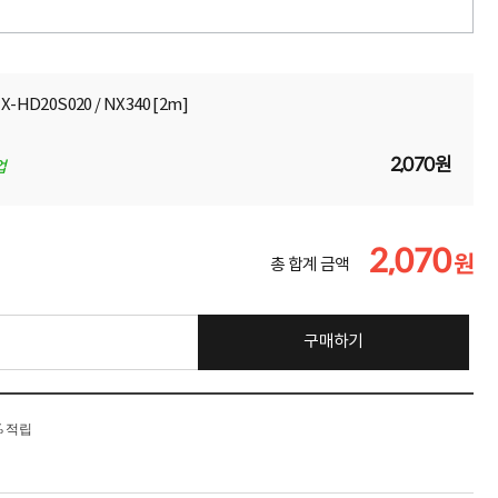
X-HD20S020 / NX340 [2m]
2,070원
업
2,070
원
총 합계 금액
구매하기
% 적립