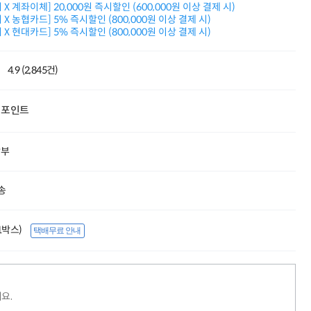
X 계좌이체] 20,000원 즉시할인 (600,000원 이상 결제 시)
적립금 3% 페이백
X 농협카드] 5% 즉시할인 (800,000원 이상 결제 시)
시스코 스위칭허브
X 현대카드] 5% 즉시할인 (800,000원 이상 결제 시)
누적 금액 별
적립금 페이백!
Dell 구매왕
4.9 (2,845건)
상품권 30만원
삼성모니터 여름맞이
특별 할인 이벤트
포인트
한단계 더 진화한
HAF II 500
AI 업무환경 완성
할부
HP 워크스테이션
여름맞이 사은품
HP 프로데스크 4
송
모든 것을 하나로
HP올인원 단독특가
(1박스)
택배무료 안내
네트워크 자재
혜택 PACK
Dell 구매 찬스
프로 에센셜
요.