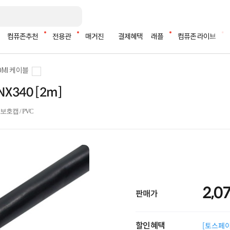
컴퓨존추천
전용관
매거진
결제혜택
래플
컴퓨존 라이브
DMI 케이블
NX340 [2m]
/ 보호캡 / PVC
2,0
판매가
할인혜택
[토스페이 