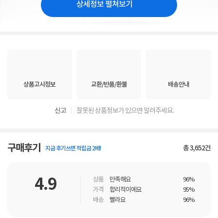
상세정보 펼쳐보기
상품고시정보
교환/반품/환불
배송안내
신고
잘못된 상품정보가 있으면 알려주세요.
구매후기
총
3,652
건
지금 후기쓰면 적립금 2배!
4.9
상품
만족해요
96%
가격
합리적이에요
95%
배송
빨라요
96%