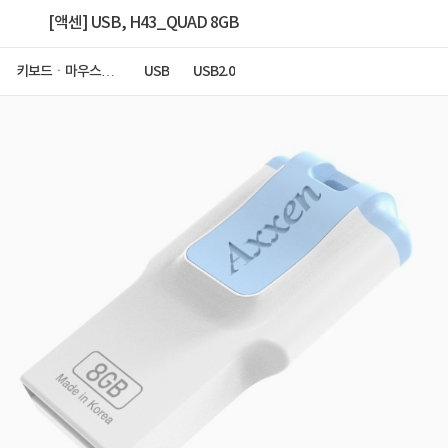
[액센] USB, H43_QUAD 8GB
키보드ㆍ마우스ㆍ
USB
USB2.0
저장장치