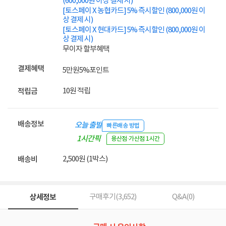
(600,000원 이상 결제 시)
[토스페이 X 농협카드] 5% 즉시할인 (800,000원 이
상 결제 시)
[토스페이 X 현대카드] 5% 즉시할인 (800,000원 이
상 결제 시)
무이자 할부혜택
결제혜택
5만원
5%
포인트
10원 적립
적립금
배송정보
오늘 출발
빠른배송 방법
1시간픽
용산점·가산점 1시간
업
2,500원 (1박스)
배송비
상세정보
구매후기(
3,652
)
Q&A(
0
)