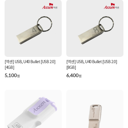
[액센] USB, U40 Bullet [USB 2.0]
[액센] USB, U40 Bullet [USB 2.0]
[4GB]
[8GB]
5,100
6,400
원
원