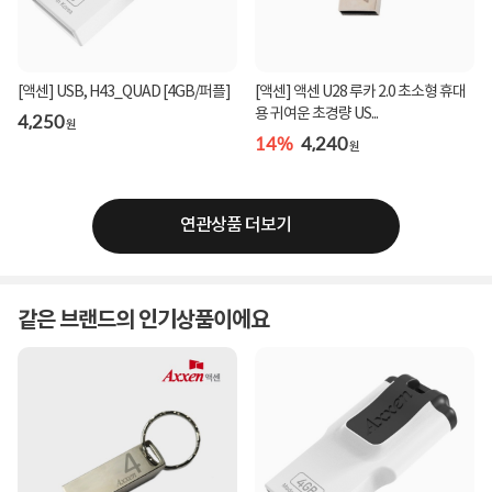
[액센] USB, H43_QUAD [4GB/퍼플]
[액센] 액센 U28 루카 2.0 초소형 휴대
용 귀여운 초경량 US...
4,250
원
14%
4,240
원
연관상품 더보기
같은 브랜드의 인기상품이에요