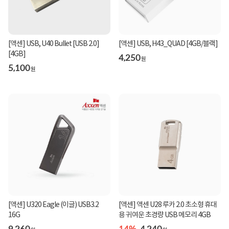
[액센] USB, U40 Bullet [USB 2.0]
[액센] USB, H43_QUAD [4GB/블랙]
[4GB]
4,250
원
5,100
원
[액센] U320 Eagle (이글) USB3.2
[액센] 액센 U28 루카 2.0 초소형 휴대
16G
용 귀여운 초경량 USB 메모리 4GB
9,260
14%
4,240