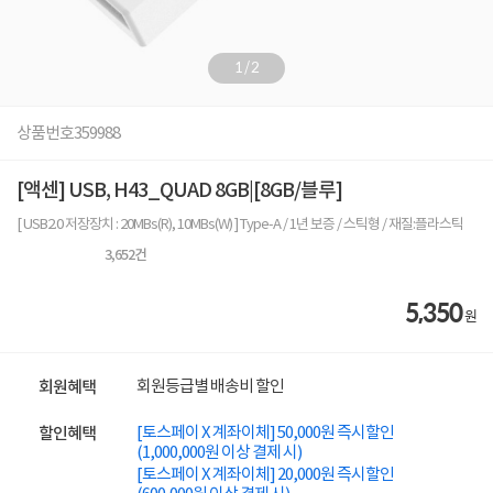
1
/
2
상품번호
359988
[액센] USB, H43_QUAD 8GB|[8GB/블루]
[ USB2.0 저장장치 : 20MBs(R), 10MBs(W) ] Type-A / 1년 보증 / 스틱형 / 재질:플라스틱
3,652
건
5,350
원
회원등급별 배송비 할인
회원혜택
[토스페이 X 계좌이체] 50,000원 즉시할인
할인혜택
(1,000,000원 이상 결제 시)
[토스페이 X 계좌이체] 20,000원 즉시할인