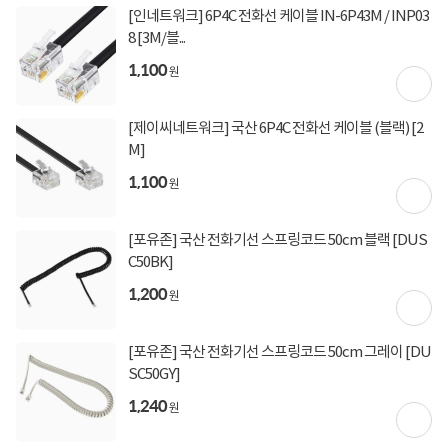
[인네트워크] 6P4C 전화선 케이블 IN-6P43M / INP03
8 [3M/블...
1,100
원
[제이씨네트워크] 국산 6P4C 전화선 케이블 (블랙) [2
M]
1,100
원
[포유존] 국산 전화기선 스프링코드 50cm 블랙 [DUS
C50BK]
1,200
원
상세정보 펼쳐보기
[포유존] 국산 전화기선 스프링코드 50cm 그레이 [DU
SC50GY]
1,240
원