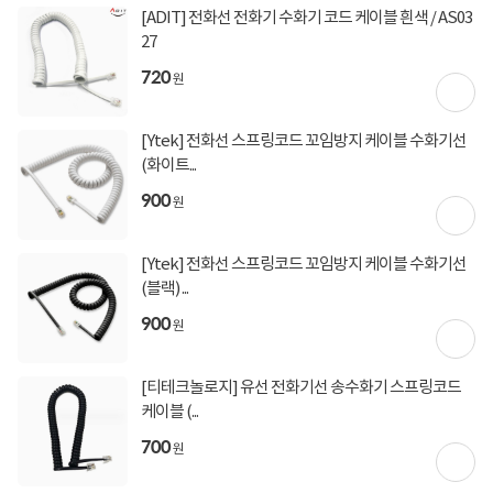
[ADIT] 전화선 전화기 수화기 코드 케이블 흰색 / AS03
상세정보를
확대
해서 볼 수 있습니다.
27
720
원
[Ytek] 전화선 스프링코드 꼬임방지 케이블 수화기선
(화이트...
900
원
[Ytek] 전화선 스프링코드 꼬임방지 케이블 수화기선
(블랙) ...
900
원
[티테크놀로지] 유선 전화기선 송수화기 스프링코드
케이블 (...
700
원