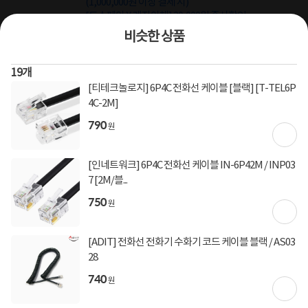
(1,000,000원 이상 결제 시)
[토스페이 X 계좌이체] 20,000원 즉시할인
(600,000원 이상 결제 시)
비슷한 상품
[토스페이 X 농협카드] 5% 즉시할인 (800,000원 이
상 결제 시)
[토스페이 X 현대카드] 5% 즉시할인 (800,000원 이
19
개
상 결제 시)
[티테크놀로지] 6P4C 전화선 케이블 [블랙] [T-TEL6P
무이자 할부혜택
4C-2M]
결제혜택
790
무이자
무이자
무이자
5만원
5%
포인트
원
12월 31일
입고일
[인네트워크] 6P4C 전화선 케이블 IN-6P42M / INP03
7 [2M/블...
컴퓨존배송
배송정보
750
원
3,000원 (1박스)
배송비
[ADIT] 전화선 전화기 수화기 코드 케이블 블랙 / AS03
28
740
상세정보
구매후기(
558
)
Q&A(
0
)
원