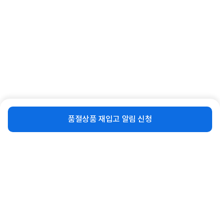
비슷한 상품
[인네트워크] HDMI to RGB(VGA) 컨
[인네트워크] HDMI 2.0 to DVI-D 듀얼
버터, 오디오 미지원, IN-HVC04W [화
변환케이블, IN-4KHD18 / INC310
비슷한 상품
재입고 알림 신청
이트]
[1.8m]
1,700
1,800
품절상품 재입고 알림 신청
원
원
동일 브랜드 상품 더보기
로그인
공지사항
오시는길
회사소개
PC버전
1588-8377
컴퓨존 APP