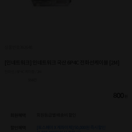
상품번호
362648
[인네트워크] 인네트워크 국산 6P4C 전화선케이블 [2M]
전화선 / 6P4C 케이블 / 2M
558
건
800
원
회원등급별 배송비 할인
회원혜택
[토스페이 X 계좌이체] 50,000원 즉시할인
할인혜택