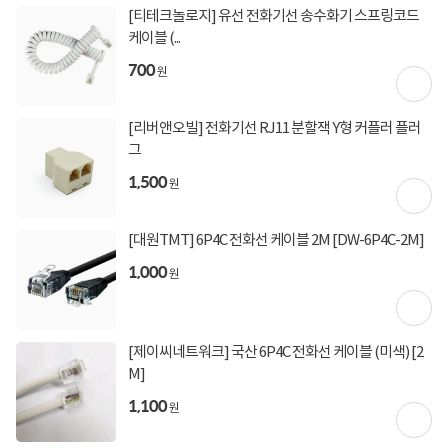
[티테크놀로지] 유선 전화기선 송수화기 스프링코드
케이블 (...
700
원
[리버앤오빌] 전화기선 RJ11 분할잭 Y형 커플러 플러
그
1,500
원
[대원TMT] 6P4C 전화선 케이블 2M [DW-6P4C-2M]
1,000
원
[제이씨네트워크] 국산 6P4C 전화선 케이블 (미색) [2
M]
1,100
원