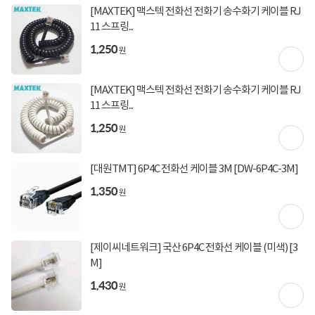
[MAXTEK] 맥스텍 전화선 전화기 송수화기 케이블 RJ
11 스프링...
상품고시정보
교환/반품/환불
배송안내
1,250
원
신고
잘못된 상품정보가 있으면 알려주세요.
[MAXTEK] 맥스텍 전화선 전화기 송수화기 케이블 RJ
11 스프링...
1,250
구매후기
원
총
558
건
지금 후기쓰면 적립금 2배!
토요일 정상운영
[대원TMT] 6P4C 전화선 케이블 3M [DW-6P4C-3M]
5
상품
만족해요
96%
1,350
가격
합리적이에요
94%
원
배송
빨라요
96%
상담, 주문, 배송, 방문수령, A/S 정상 운영
토요일 출발 상품 지금 담으면 오늘 출발합니다!
[제이씨네트워크] 국산 6P4C 전화선 케이블 (미색) [3
주말 단 2일간 한정수량으로 열리는
M]
특가PC 타임딜도 만나보세요
1,430
원