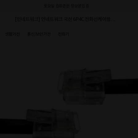
토요일 컴퓨존은 정상영업 중
[인네트워크] 인네트워크 국산 6P4C 전화선케이블
[2M]
생활가전
통신/보안가전
전화기