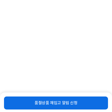
화이트
6,500
3,830
원
원
동일 브랜드 상품 더보기
로그인
공지사항
오시는길
회사소개
PC버전
1588-8377
컴퓨존 APP
(주)컴퓨존 사업자 정보
이용약관
개인정보처리방침
청소년보호정책
사업자확인
비슷한 상품
재입고 알림 신청
품절상품 재입고 알림 신청