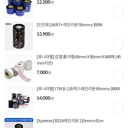
12,500
원
[인칸토] AXR7+ 레진리본 50mm x 300M
13,900
원
[유니라벨] 감열 롤 라벨 60mm X 80mm X 600매 (40
mm지관)
7,000
원
[유니라벨] ITW B-128 왁스레진리본 60mm x 300M
14,000
원
상세정보 펼쳐보기
[Xprinter] B324 레진리본 110mm x 91m