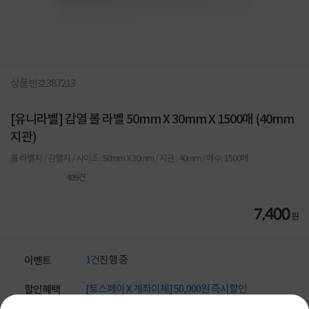
상품번호
387213
[유니라벨] 감열 롤 라벨 50mm X 30mm X 1500매 (40mm
지관)
롤 라벨지 / 감열지 / 사이즈 : 50mm X 30mm / 지관 : 40mm / 매수: 1500매
409
건
7,400
원
1건
진행 중
이벤트
[토스페이 X 계좌이체] 50,000원 즉시할인
할인혜택
(1,000,000원 이상 결제 시)