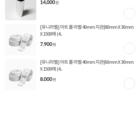
14,000
원
[유니라벨] 아트 롤 라벨 40mm 지관|80mm X 30mm
X 1500매 (4...
상품고시정보
교환/반품/환불
배송안내
7,900
원
신고
잘못된 상품정보가 있으면 알려주세요.
[유니라벨] 아트 롤 라벨 40mm 지관|60mm X 30mm
X 1500매 (4...
구매후기
총
409
건
8,000
지금 후기쓰면 적립금 2배!
원
4.9
상품
만족해요
95%
가격
합리적이에요
91%
배송
빨라요
97%