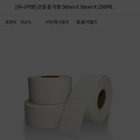
[유니라벨] 감열 롤 라벨 50mm X 30mm X 1500매
(40mm지관)
프린터ㆍ전산소모
사무/복사용지
폼/롤 라벨지
품