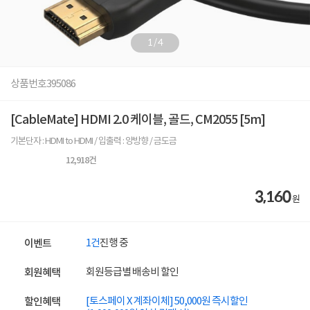
1
/
4
상품번호
395086
[CableMate] HDMI 2.0 케이블, 골드, CM2055 [5m]
기본단자 : HDMI to HDMI / 입출력 : 양방향 / 금도금
12,918
건
3,160
원
1건
진행 중
이벤트
회원등급별 배송비 할인
회원혜택
[토스페이 X 계좌이체] 50,000원 즉시할인
할인혜택