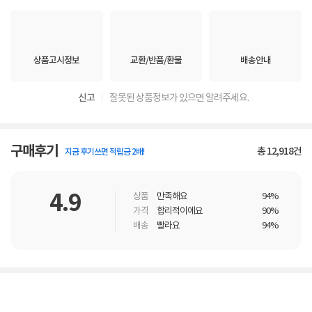
상품고시정보
교환/반품/환불
배송안내
신고
잘못된 상품정보가 있으면 알려주세요.
구매후기
총
12,918
건
지금 후기쓰면 적립금 2배!
4.9
상품
만족해요
94%
가격
합리적이에요
90%
배송
빨라요
94%