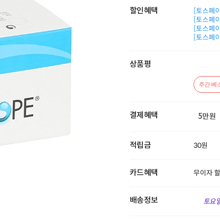
할인혜택
[토스페이 
[토스페이 
[토스페이 
[토스페이 
상품평
주간 베
결제혜택
5만원
적립금
30원
카드혜택
무이자 
배송정보
토요일