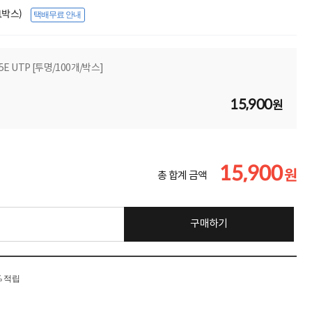
(1박스)
택배무료 안내
5E UTP [투명/100개/박스]
15,900
원
15,900
원
총 합계 금액
구매하기
% 적립