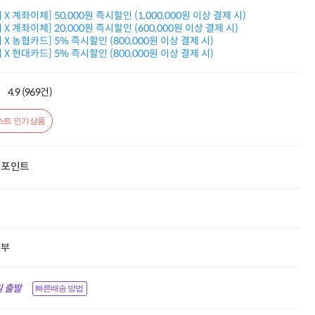
적립금 3% 페이백
X 계좌이체] 50,000원 즉시할인 (1,000,000원 이상 결제 시)
시스코 스위칭허브
X 계좌이체] 20,000원 즉시할인 (600,000원 이상 결제 시)
누적 금액 별
X 농협카드] 5% 즉시할인 (800,000원 이상 결제 시)
적립금 페이백!
X 현대카드] 5% 즉시할인 (800,000원 이상 결제 시)
Dell 구매왕
상품권 30만원
4.9 (969건)
삼성모니터 여름맞이
특별 할인 이벤트
스트 인기상품
한단계 더 진화한
HAF II 500
AI 업무환경 완성
HP 워크스테이션
포인트
여름맞이 사은품
HP 프로데스크 4
모든 것을 하나로
HP올인원 단독특가
네트워크 자재
할부
혜택 PACK
Dell 구매 찬스
프로 에센셜
 출발
빠른배송 방법