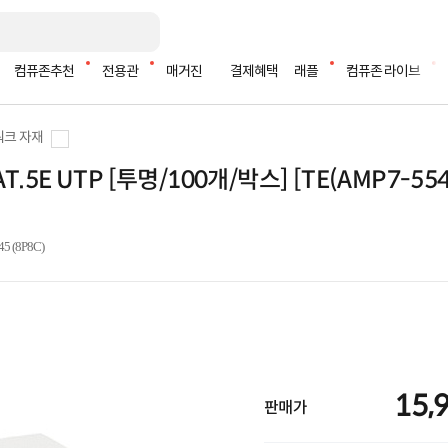
컴퓨존추천
전용관
매거진
결제혜택
래플
컴퓨존 라이브
크 자재
.5E UTP [투명/100개/박스] [TE(AMP7-55
 (8P8C)
15,
판매가