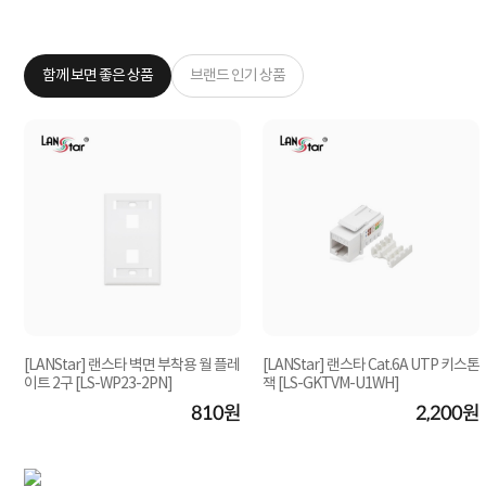
함께 보면 좋은 상품
브랜드 인기 상품
[LANStar] 랜스타 벽면 부착용 월 플레
[LANStar] 랜스타 Cat.6A UTP 키스톤
이트 2구 [LS-WP23-2PN]
잭 [LS-GKTVM-U1WH]
원
810원
2,200원