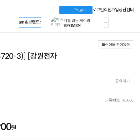
혜택 PACK
Dell 구매 찬스
Apple 기업전용관
로그인
회원가입
상담센터
I'm 코미
프로 에센셜
HP 브랜드스토어
타협 없는 게이밍
LG gram & 브랜드스토어
공식
HP OMEN
Microsoft 브랜드스토어
로지텍
AMD 브랜드스토어
정품 캠페인
Intel 브랜드스토어
틀린정보 수정요청
삼성 키보드&마우스
RAZER 브랜드스토어
10% 쿠폰 할인
Apple 기업전용관
4720-3)] [강원전자
케이블메이트 3분기
케이블 전설이 되다
야식까지 책임진다!
승리를 부르는 오멘
공유하기
ASUS ROG
20주년 한정판
AMD로 시작하는
스마트 오피스환경
상품번호 : 410666
AI비즈니스 노트북
HP엘리트북/프로북
비즈니스 강자
900
HP 프로북 4
원
리뷰 Npay 증정
MSI 공유기