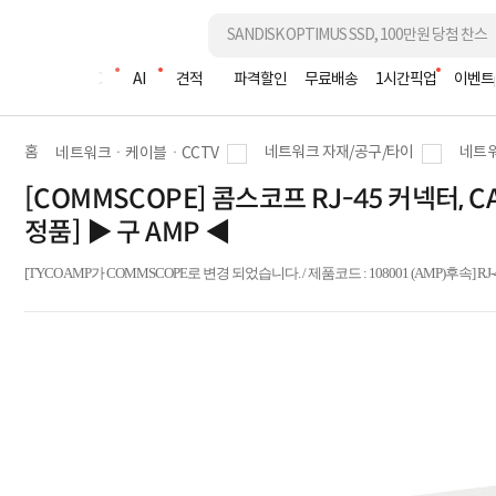
조립PC
AI
견적
파격할인
무료배송
1시간픽업
이벤트
홈
네트워크 자재/공구/타이
네트워
네트워크ㆍ케이블ㆍCCTV
[COMMSCOPE] 콤스코프 RJ-45 커넥터, CAT
정품] ▶ 구 AMP ◀
[TYCO AMP가 COMMSCOPE로 변경 되었습니다. / 제품코드 : 108001 (AMP)후속] RJ-45