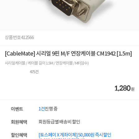
상품번호
412566
[CableMate] 시리얼 9핀 M/F 연장케이블 CM1942 [1.5m]
시리얼케이블 / 케이블 길이 1.5M / 연장케이블 / MF(암수)
475
건
1,280
원
1건
진행 중
이벤트
회원등급별 배송비 할인
회원혜택
[토스페이 X 계좌이체] 50,000원 즉시할인
할인혜택