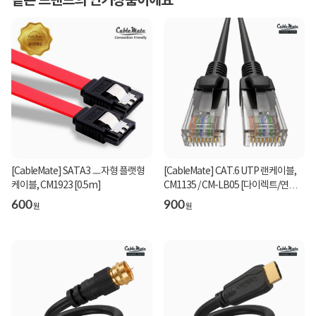
같은 브랜드의 인기상품이에요
[CableMate] SATA3 ㅡ자형 플랫형
[CableMate] CAT.6 UTP 랜케이블,
케이블, CM1923 [0.5m]
CM1135 / CM-LB05 [다이렉트/연선]
[블랙2m]
600
900
원
원