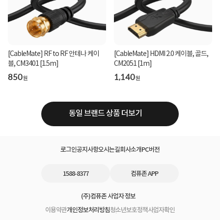
[CableMate] RF to RF 안테나 케이
[CableMate] HDMI 2.0 케이블, 골드,
블, CM3401 [1.5m]
CM2051 [1m]
850
1,140
원
원
동일 브랜드 상품 더보기
로그인
공지사항
오시는길
회사소개
PC버전
1588-8377
컴퓨존 APP
(주)컴퓨존 사업자 정보
이용약관
개인정보처리방침
청소년보호정책
사업자확인