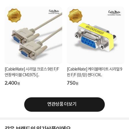
[CableMate] 시리얼 크로스 9핀 F/F
[CableMate] 케이블메이트 시리얼 9
연장케이블 CM1975 [...
핀 F/F (암/암) 젠더 CM...
2,400
750
원
원
연관상품 더보기