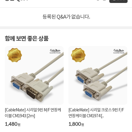
등록된 Q&A가 없습니다.
함께 보면 좋은 상품
[CableMate] 시리얼 9핀 M/F 연장케
[CableMate] 시리얼 크로스 9핀 F/F
이블 CM1943 [2m]
연장케이블 CM1974 [...
1,480
1,800
원
원