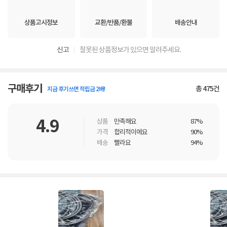
상품고시정보
교환/반품/환불
배송안내
신고
잘못된 상품정보가 있으면 알려주세요.
구매후기
총
475
건
지금 후기쓰면 적립금 2배!
4.9
상품
만족해요
87%
가격
합리적이에요
90%
배송
빨라요
94%