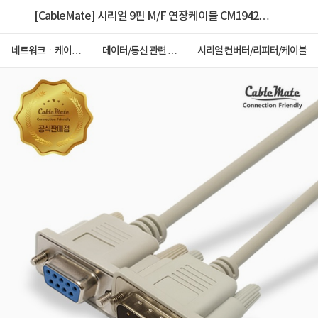
[CableMate] 시리얼 9핀 M/F 연장케이블 CM1942
[1.5m]
네트워크ㆍ케이블
데이터/통신 관련 케
시리얼 컨버터/리피터/케이블
ㆍCCTV
이블