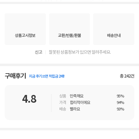
상품고시정보
교환/반품/환불
배송안내
신고
잘못된 상품정보가 있으면 알려주세요.
구매후기
총
242
건
지금 후기쓰면 적립금 2배!
4.8
상품
만족해요
95%
가격
합리적이에요
94%
배송
빨라요
93%