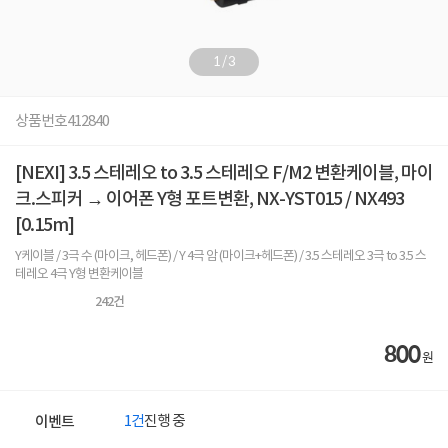
1
/
3
상품번호
412840
[NEXI] 3.5 스테레오 to 3.5 스테레오 F/M2 변환케이블, 마이
크.스피커 → 이어폰 Y형 포트변환, NX-YST015 / NX493
[0.15m]
Y케이블 / 3극 수 (마이크, 헤드폰) / Y 4극 암 (마이크+헤드폰) / 3.5 스테레오 3극 to 3.5 스
테레오 4극 Y형 변환케이블
242
건
800
원
1건
진행 중
이벤트