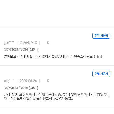
한달 사용기
gun****
2026-07-13
0
NX-YST015 / NX493 [0.15m]
받아보고 가격대비 퀄리티가 좋아서 놀랐습니다 너무 만족스러워요 ㅎㅎㅎ
한달 사용기
oog****
2026-06-26
0
NX-YST015 / NX493 [0.15m]
상세설명대로 정확하게 도착했고 포장도 흠잡을 데 없이 완벽하게 되어 있었습니
다 구성품도 빠짐없이 잘 들어있고 상세설명과 동일...