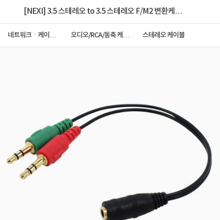
[NEXI] 3.5 스테레오 to 3.5 스테레오 F/M2 변환케이
블, 마이크.스피커 → 이어폰 Y형 포트변환, NX-
네트워크ㆍ케이블
오디오/RCA/동축 케이
스테레오 케이블
ㆍCCTV
블
YST015 / NX493 [0.15m]