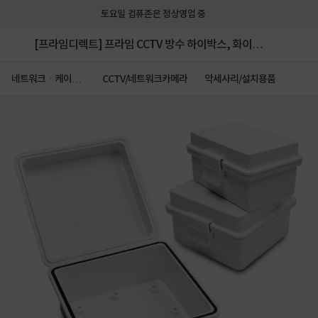
토요일 컴퓨존은 정상영업 중
[프라임디렉트] 프라임 CCTV 방수 하이박스, 화이트,
[소(小)]
네트워크ㆍ케이블
CCTV/네트워크카메라
악세사리/설치용품
ㆍCCTV