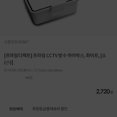
상품번호
415667
[프라임디렉트] 프라임 CCTV 방수 하이박스, 화이트, [소
(小)]
전기자재 / 컨트롤박스 / 크기:150 x 100 x 80mm
442
건
2,720
원
회원등급별 배송비 할인
회원혜택