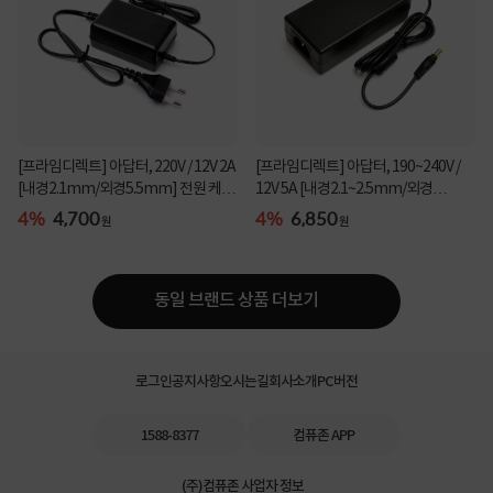
[프라임디렉트] 아답터, 220V / 12V 2A
[프라임디렉트] 아답터, 190~240V /
[내경2.1mm/외경5.5mm] 전원 케이
12V 5A [내경2.1~2.5mm/외경
블 일체형 [...
5.5mm] 전원 케이블 ...
4%
4,700
4%
6,850
원
원
동일 브랜드 상품 더보기
로그인
공지사항
오시는길
회사소개
PC버전
1588-8377
컴퓨존 APP
(주)컴퓨존 사업자 정보