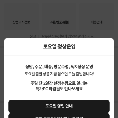
상품고시정보
교환/반품/환불
배송안내
신고
잘못된 상품정보가 있으면 알려주세요.
토요일 정상운영
구매후기
총
442
건
지금 후기쓰면 적립금 2배!
상담, 주문, 배송, 방문수령, A/S 정상 운영
4.9
토요일 출발 상품 지금 담으면 오늘 출발합니다!
상품
만족해요
93%
가격
합리적이에요
86%
주말 단 2일간 한정수량으로 열리는
배송
빨라요
94%
특가PC 타임딜도 만나보세요
토요일 영업 안내