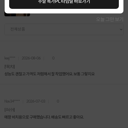
주말 특가PC 타임딜 바로가기
오늘 그만 보기
leej****
2026-08-06
0
[대(大)]
성능도 괜찮고 가격도 저렴해서 잘 작업했어요. 보통 그렇지요
Nav34****
2026-07-03
0
[소(小)]
매장 비치용으로 구매했습니다. 배송도 빠르고 좋아요.