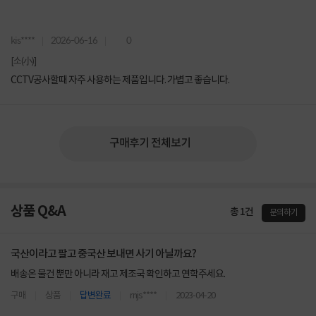
kis****
2026-06-16
0
[소(小)]
CCTV공사할때 자주 사용하는 제품입니다. 가볍고 좋습니다.
구매후기 전체보기
상품 Q&A
총 1건
문의하기
국산이라고 팔고 중국산 보내면 사기 아닐까요?
배송온 물건 뿐만 아니라 재고 제조국 확인하고 연학주세요.
구매
상품
답변완료
rnjs****
2023-04-20