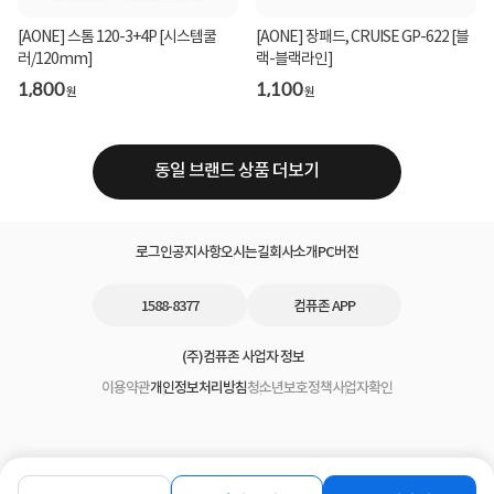
[AONE] 스톰 120-3+4P [시스템쿨
[AONE] 장패드, CRUISE GP-622 [블
러/120mm]
랙-블랙라인]
1,800
1,100
원
원
동일 브랜드 상품 더보기
로그인
공지사항
오시는길
회사소개
PC버전
1588-8377
컴퓨존 APP
(주)컴퓨존 사업자 정보
이용약관
개인정보처리방침
청소년보호정책
사업자확인