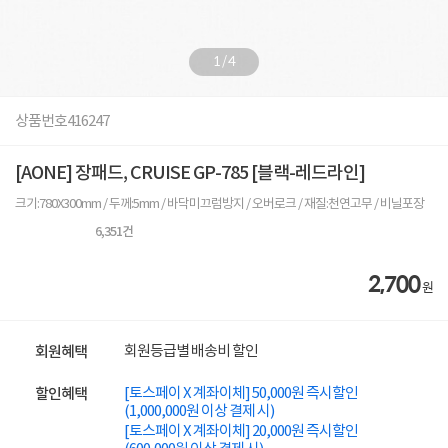
1
/
4
상품번호
416247
[AONE] 장패드, CRUISE GP-785 [블랙-레드라인]
크기:780X300mm / 두께:5mm / 바닥미끄럼방지 / 오버로크 / 재질:천연고무 / 비닐포장
6,351
건
2,700
원
회원등급별 배송비 할인
회원혜택
[토스페이 X 계좌이체] 50,000원 즉시할인
할인혜택
(1,000,000원 이상 결제 시)
[토스페이 X 계좌이체] 20,000원 즉시할인