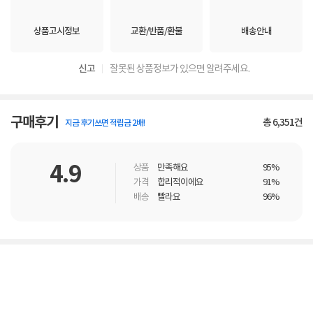
상품고시정보
교환/반품/환불
배송안내
신고
잘못된 상품정보가 있으면 알려주세요.
구매후기
총
6,351
건
지금 후기쓰면 적립금 2배!
4.9
상품
만족해요
95%
가격
합리적이에요
91%
배송
빨라요
96%