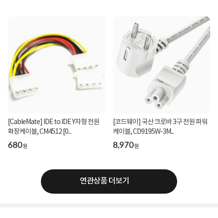
[CableMate] IDE to IDE Y자형 전원
[코드웨이] 국산 크로바 3구 전원 파워
확장케이블, CM4512 [0...
케이블, CD9195W-3M...
680
8,970
원
원
연관상품 더보기