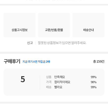
상품고시정보
교환/반품/환불
배송안내
신고
잘못된 상품정보가 있으면 알려주세요.
구매후기
총
159
건
지금 후기쓰면 적립금 2배!
5
상품
만족해요
99%
가격
합리적이에요
96%
배송
빨라요
99%