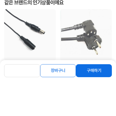
같은 브랜드의 인기상품이에요
[하늘컴] DC to DC M/F 전원 연장케이
[하늘컴] 하늘컴 ㄱ자형 전원 파워 케이
장바구니
구매하기
블, 외경5.5 / 내경2.1 [블랙/벌
블 [왼쪽 꺾임] 1.5M
크/1.5m]
1,700
2,450
원
원