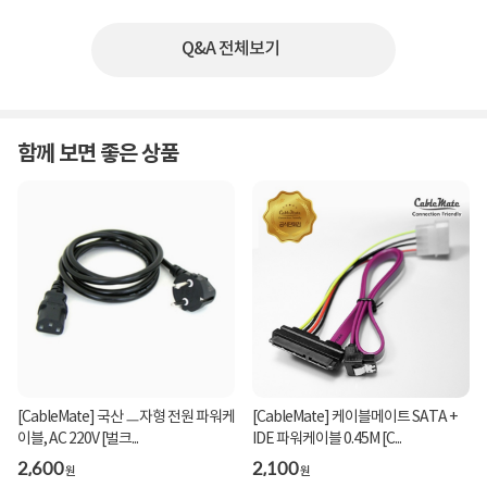
Q&A 전체보기
함께 보면 좋은 상품
[CableMate] 국산 ㅡ자형 전원 파워케
[CableMate] 케이블메이트 SATA +
이블, AC 220V [벌크...
IDE 파워케이블 0.45M [C...
2,600
2,100
원
원