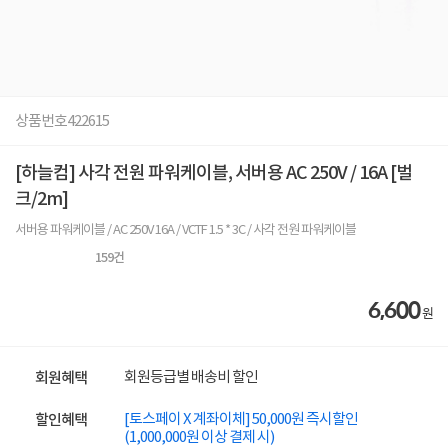
상품번호
422615
[하늘컴] 사각 전원 파워케이블, 서버용 AC 250V / 16A [벌
크/2m]
서버용 파워케이블 / AC 250V 16A / VCTF 1.5 * 3C / 사각 전원 파워케이블
159
건
6,600
원
회원등급별 배송비 할인
회원혜택
[토스페이 X 계좌이체] 50,000원 즉시할인
할인혜택
(1,000,000원 이상 결제 시)