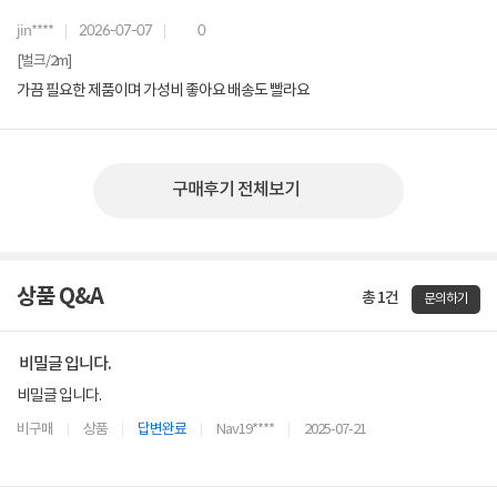
jin****
2026-07-07
0
[벌크/2m]
가끔 필요한 제품이며 가성비 좋아요 배송도 빨라요
구매후기 전체보기
상품 Q&A
총 1건
문의하기
비밀글 입니다.
비밀글 입니다.
비구매
상품
답변완료
Nav19****
2025-07-21