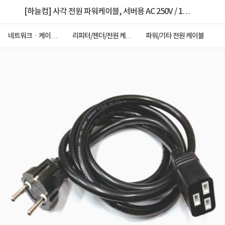
[하늘컴] 사각 전원 파워케이블, 서버용 AC 250V / 16A
[벌크/2m]
네트워크ㆍ케이블
리피터/젠더/전원 케이
파워/기타 전원 케이블
ㆍCCTV
블