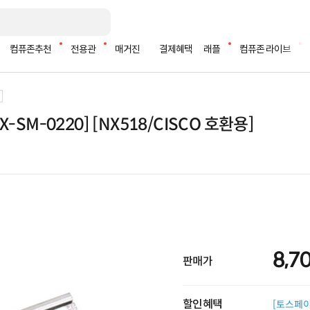
컴퓨존추천
전용관
매거진
결제혜택
래플
컴퓨존 라이브
-SM-0220] [NX518/CISCO 호환용]
8,7
판매가
할인혜택
[토스페이 