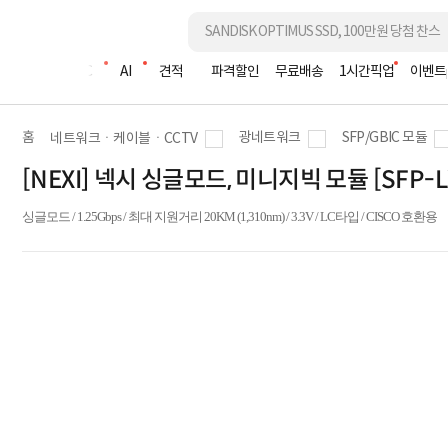
조립PC
AI
견적
파격할인
무료배송
1시간픽업
이벤트
홈
광네트워크
SFP/GBIC 모듈
네트워크ㆍ케이블ㆍCCTV
[NEXI] 넥시 싱글모드, 미니지빅 모듈 [SFP-LX
싱글모드 / 1.25Gbps / 최대 지원거리 20KM (1,310nm) / 3.3V / LC타입 / CISCO 호환용