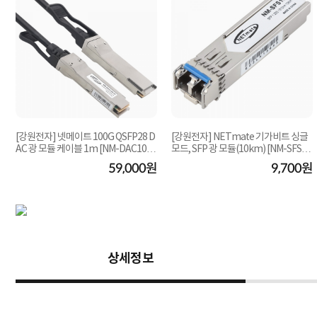
[강원전자] 넷메이트 100G QSFP28 D
[강원전자] NETmate 기가비트 싱글
AC 광 모듈 케이블 1m [NM-DAC1001
모드, SFP 광 모듈(10km) [NM-SFS1
P]
G]
원
59,000원
9,700원
상세정보