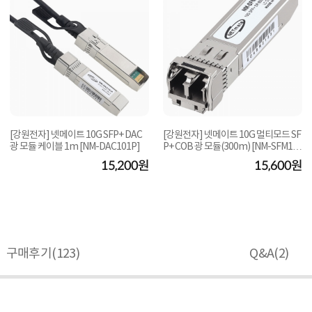
[강원전자] 넷메이트 10G SFP+ DAC
[강원전자] 넷메이트 10G 멀티모드 SF
광 모듈 케이블 1m [NM-DAC101P]
P+ COB 광 모듈(300m) [NM-SFM10
GCB ]
15,200원
15,600원
구매후기(
123
)
Q&A(
2
)