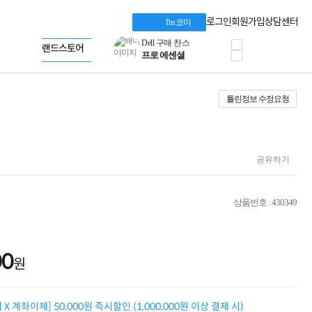
혜택 PACK
Dell 구매 찬스
Apple 기업전용관
로그인
회원가입
상담센터
I'm 코미
프로 에센셜
HP 브랜드스토어
타협 없는 게이밍
LG gram & 브랜드스토어
공식
HP OMEN
Microsoft 브랜드스토어
로지텍
AMD 브랜드스토어
정품 캠페인
Intel 브랜드스토어
틀린정보 수정요청
삼성 키보드&마우스
RAZER 브랜드스토어
10% 쿠폰 할인
Apple 기업전용관
케이블메이트 3분기
케이블 전설이 되다
야식까지 책임진다!
공유하기
승리를 부르는 오멘
ASUS ROG
20주년 한정판
상품번호 : 430349
AMD로 시작하는
스마트 오피스환경
AI비즈니스 노트북
HP엘리트북/프로북
00
원
비즈니스 강자
HP 프로북 4
리뷰 Npay 증정
X 계좌이체] 50,000원 즉시할인 (1,000,000원 이상 결제 시)
MSI 공유기