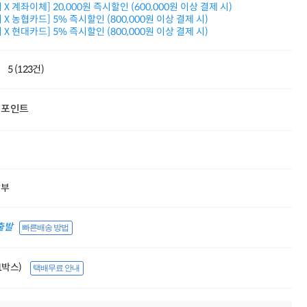
X 계좌이체] 20,000원 즉시할인 (600,000원 이상 결제 시)
적립금 3% 페이백
X 농협카드] 5% 즉시할인 (800,000원 이상 결제 시)
시스코 스위칭허브
X 현대카드] 5% 즉시할인 (800,000원 이상 결제 시)
누적 금액 별
적립금 페이백!
Dell 구매왕
5 (123건)
상품권 30만원
삼성모니터 여름맞이
특별 할인 이벤트
포인트
한단계 더 진화한
HAF II 500
AI 업무환경 완성
HP 워크스테이션
여름맞이 사은품
HP 프로데스크 4
할부
모든 것을 하나로
HP올인원 단독특가
출발
빠른배송 방법
네트워크 자재
혜택 PACK
Dell 구매 찬스
(1박스)
택배무료 안내
프로 에센셜