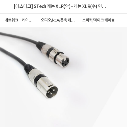
[에스테크] STech 캐논 XLR(암) - 캐논 XLR(수) 연장
케이블 2M
네트워크ㆍ케이블
오디오/RCA/동축 케이
스피커/마이크 케이블
ㆍCCTV
블