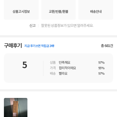
상품고시정보
교환/반품/환불
배송안내
신고
잘못된 상품정보가 있으면 알려주세요.
구매후기
총
681
건
지금 후기쓰면 적립금 2배!
5
상품
만족해요
97%
가격
합리적이에요
95%
배송
빨라요
97%