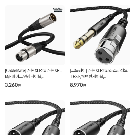
[CableMate] 캐논 XLR to 캐논 XRL
[코드웨이] 캐논 XLR to 5.5 스테레오
M/F 마이크 연장케이블,...
TRS F/M 변환케이블,...
3,260
8,970
원
원