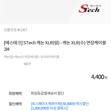
상품번호
453307
[에스테크] STech 캐논 XLR(암) - 캐논 XLR(수) 연장케이블
2M
캐논(암)-캐논(수) 연장케이블 / 국내제작케이블
681
건
4,400
원
회원등급별 배송비 할인
회원혜택
[토스페이 X 계좌이체] 50,000원 즉시할인
할인혜택
(1,000,000원 이상 결제 시)