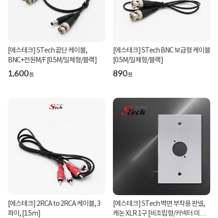
[에스테크] STech 끝단 케이블,
[에스테크] STech BNC 보급형 케이블
BNC+전원M/F [0.5M/일체형/블랙]
[0.5M/일체형/블랙]
1,600
890
원
원
[에스테크] 2RCA to 2RCA 케이블, 3
[에스테크] STech 벽면 부착용 판넬,
파이, [1.5m]
캐논 XLR 1구 [비조립형/커넥터 미포