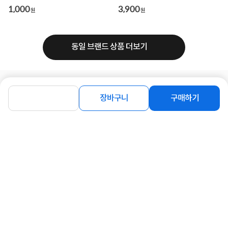
함] [알루...
1,000
3,900
원
원
동일 브랜드 상품 더보기
로그인
공지사항
오시는길
회사소개
PC버전
장바구니
구매하기
1588-8377
컴퓨존 APP
(주)컴퓨존 사업자 정보
이용약관
개인정보처리방침
청소년보호정책
사업자확인