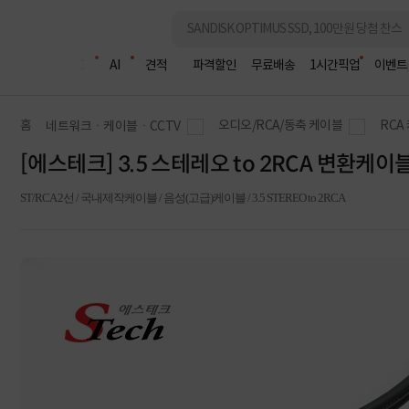
조립PC
AI
견적
파격할인
무료배송
1시간픽업
이벤트
홈
오디오/RCA/동축 케이블
RCA
네트워크ㆍ케이블ㆍCCTV
[에스테크] 3.5 스테레오 to 2RCA 변환케이블
ST/RCA 2선 / 국내제작케이블 / 음성(고급)케이블 / 3.5 STEREO to 2RCA