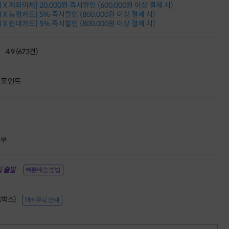
X 계좌이체] 20,000원 즉시할인 (600,000원 이상 결제 시)
적립금 3% 페이백
X 농협카드] 5% 즉시할인 (800,000원 이상 결제 시)
시스코 스위칭허브
X 현대카드] 5% 즉시할인 (800,000원 이상 결제 시)
누적 금액 별
적립금 페이백!
Dell 구매왕
4.9 (673건)
상품권 30만원
삼성모니터 여름맞이
특별 할인 이벤트
포인트
한단계 더 진화한
HAF II 500
AI 업무환경 완성
HP 워크스테이션
여름맞이 사은품
HP 프로데스크 4
할부
모든 것을 하나로
HP올인원 단독특가
 출발
빠른배송 방법
네트워크 자재
혜택 PACK
Dell 구매 찬스
(1박스)
택배무료 안내
프로 에센셜