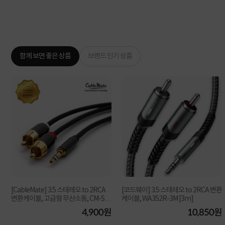
함께 보면 좋은 상품
브랜드 인기 상품
[CableMate] 3.5 스테레오 to 2RCA
[코드웨이] 3.5 스테레오 to 2RCA 변환
변환케이블, 고급형 무산소동, CM-SR
케이블, WA352R-3M [3m]
05 [블랙/5m...
원
4,900원
10,850원