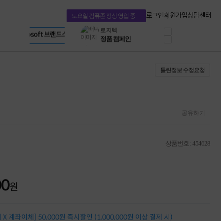
혜택 PACK
Dell 구매 찬스
Apple 기업전용관
로그인
회원가입
상담센터
토요일 컴퓨존 정상 영업 중
프로 에센셜
HP 브랜드스토어
타협 없는 게이밍
LG gram & 브랜드스토어
공식
HP OMEN
Microsoft 브랜드스토어
로지텍
AMD 브랜드스토어
정품 캠페인
Intel 브랜드스토어
틀린정보 수정요청
삼성 키보드&마우스
RAZER 브랜드스토어
10% 쿠폰 할인
Apple 기업전용관
케이블메이트 3분기
케이블 전설이 되다
야식까지 책임진다!
공유하기
승리를 부르는 오멘
ASUS ROG
20주년 한정판
상품번호 : 454628
AMD로 시작하는
스마트 오피스환경
AI비즈니스 노트북
HP엘리트북/프로북
00
원
비즈니스 강자
HP 프로북 4
리뷰 Npay 증정
X 계좌이체] 50,000원 즉시할인 (1,000,000원 이상 결제 시)
MSI 공유기