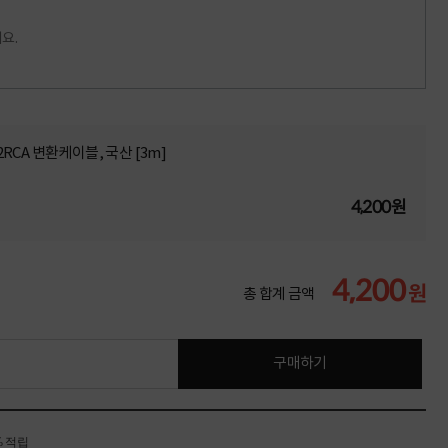
요.
 2RCA 변환케이블, 국산 [3m]
4,200원
4,200
원
총 합계 금액
구매하기
% 적립