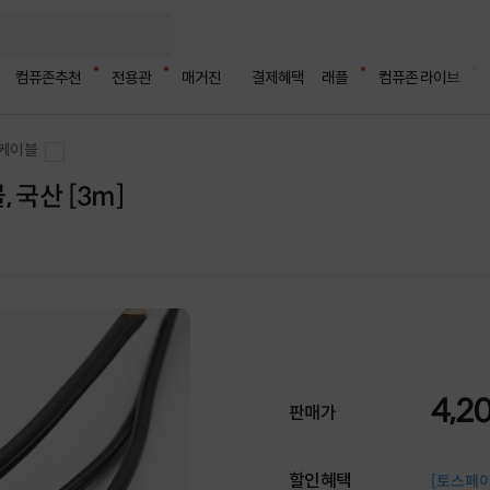
컴퓨존추천
전용관
매거진
결제혜택
래플
컴퓨존 라이브
 케이블
, 국산 [3m]
4,2
판매가
할인혜택
[토스페이 