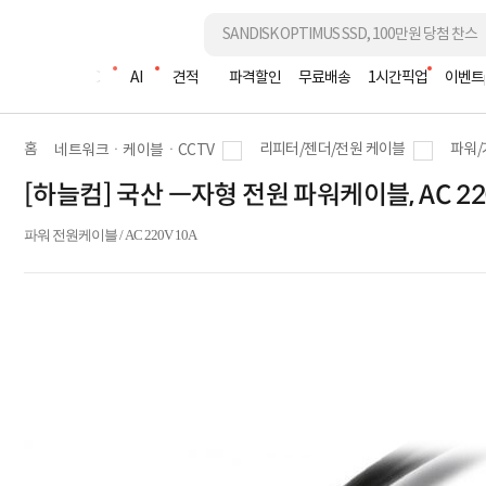
조립PC
AI
견적
파격할인
무료배송
1시간픽업
이벤트
홈
리피터/젠더/전원 케이블
파워/
네트워크ㆍ케이블ㆍCCTV
[하늘컴] 국산 ㅡ자형 전원 파워케이블, AC 220
파워 전원케이블 / AC 220V 10A