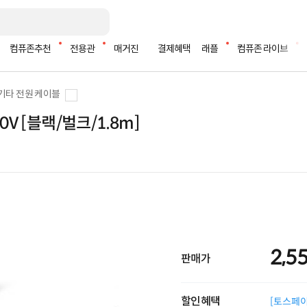
컴퓨존추천
전용관
매거진
결제혜택
래플
컴퓨존 라이브
기타 전원 케이블
V [블랙/벌크/1.8m]
2,5
판매가
할인혜택
[토스페이 