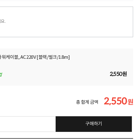
요.
케이블, AC 220V [블랙/벌크/1.8m]
2,550원
업
2,550
원
총 합계 금액
구매하기