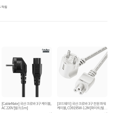
% 적립
[CableMate] 국산 크로바 3구 케이블,
[코드웨이] 국산 크로바 3구 전원 파워
AC 220V [벌크/1m]
케이블, CD9195W-1.2M [화이트/벌
케
크/1.2m]