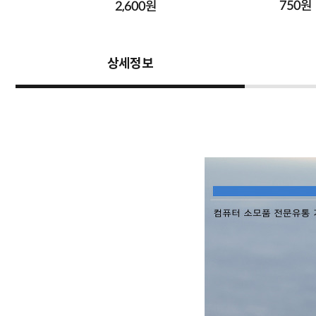
750원
원
2,600원
상세정보