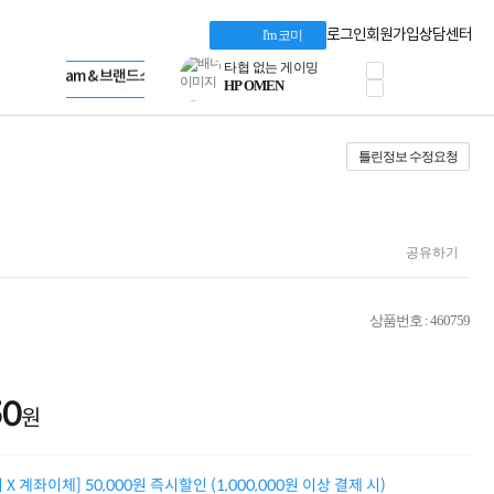
혜택 PACK
Dell 구매 찬스
Apple 기업전용관
로그인
회원가입
상담센터
I'm 코미
프로 에센셜
HP 브랜드스토어
타협 없는 게이밍
LG gram & 브랜드스토어
공식
HP OMEN
Microsoft 브랜드스토어
로지텍
AMD 브랜드스토어
정품 캠페인
Intel 브랜드스토어
틀린정보 수정요청
삼성 키보드&마우스
RAZER 브랜드스토어
10% 쿠폰 할인
Apple 기업전용관
케이블메이트 3분기
케이블 전설이 되다
야식까지 책임진다!
공유하기
승리를 부르는 오멘
ASUS ROG
20주년 한정판
상품번호 : 460759
AMD로 시작하는
스마트 오피스환경
AI비즈니스 노트북
HP엘리트북/프로북
50
원
비즈니스 강자
HP 프로북 4
리뷰 Npay 증정
X 계좌이체] 50,000원 즉시할인 (1,000,000원 이상 결제 시)
MSI 공유기