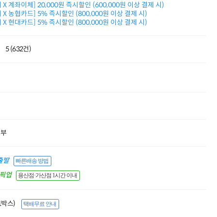
X 계좌이체] 20,000원 즉시할인 (600,000원 이상 결제 시)
적립금 3% 페이백
X 농협카드] 5% 즉시할인 (800,000원 이상 결제 시)
시스코 스위칭허브
X 현대카드] 5% 즉시할인 (800,000원 이상 결제 시)
누적 금액 별
적립금 페이백!
Dell 구매왕
5 (632건)
상품권 30만원
삼성모니터 여름맞이
특별 할인 이벤트
한단계 더 진화한
HAF II 500
AI 업무환경 완성
HP 워크스테이션
여름맞이 사은품
HP 프로데스크 4
할부
모든 것을 하나로
HP올인원 단독특가
출발
빠른배송 방법
네트워크 자재
혜택 PACK
간픽업
용산점·가산점 1시간 이내
Dell 구매 찬스
프로 에센셜
(1박스)
택배무료 안내