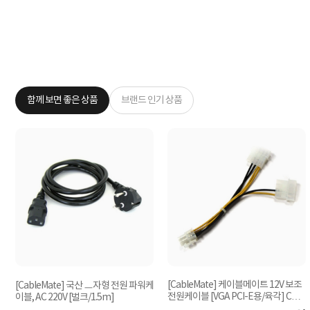
함께 보면 좋은 상품
브랜드 인기 상품
[CableMate] 케이블메이트 12V 보조
[CableMate] 국산 ㅡ자형 전원 파워케
전원케이블 [VGA PCI-E용/육각] CM4
이블, AC 220V [벌크/1.5m]
506 [0.15M]