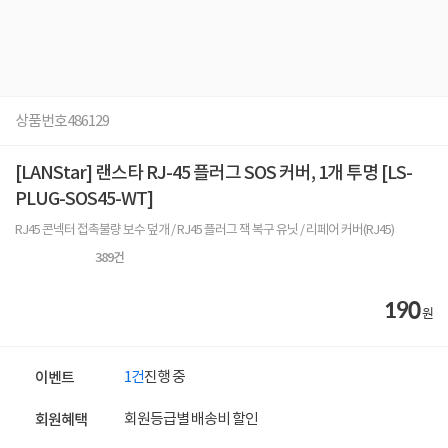
상품번호
486129
[LANStar] 랜스타 RJ-45 플러그 SOS 커버, 1개 투명 [LS-
PLUG-SOS45-WT]
RJ45 콘넥터 접촉불량 보수 덮개 / RJ45 플러그 잭 복구 유닛 / 리페어 커버(RJ45)
389
건
190
원
1건
진행 중
이벤트
회원등급별 배송비 할인
회원혜택