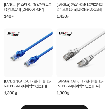
[LANStar] 랜스타 RJ-45 덮개형 보호
[LANStar] 랜스타 OM3 LC 피그테일
캡 [레드/1개] [LS-BOOT-CR7]
멀티모드 1.5m [LS-OM3-LC-1.5M]
140
1,450
원
원
[LANStar] CAT.6 UTP 랜케이블, LS-
[LANStar] CAT.6 FTP 랜케이블, LS-
6UTPD-2MB [다이렉트/연선] [블
6STPD-2M [다이렉트/연선] [그레
루/2m]
이/2m]
1,300
1,300
원
원