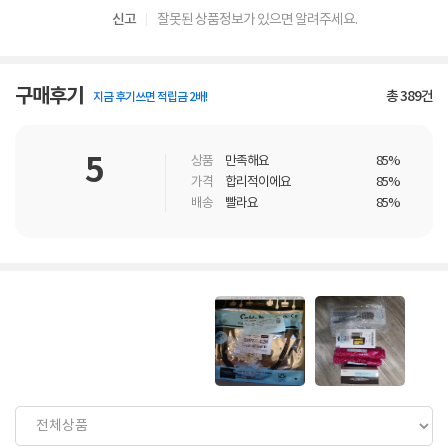
신고
잘못된 상품정보가 있으면 알려주세요.
구매후기
총
389
건
지금 후기쓰면 적립금 2배!
5
상품
만족해요
85%
가격
합리적이에요
85%
배송
빨라요
85%