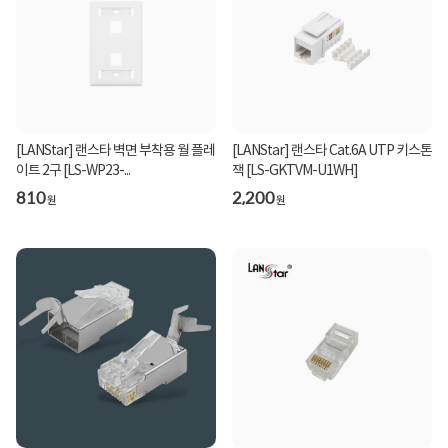
[LANStar] 랜스타 벽면 부착용 월 플레
[LANStar] 랜스타 Cat.6A UTP 키스톤
이트 2구 [LS-WP23-...
잭 [LS-GKTVM-U1WH]
810
2,200
원
원