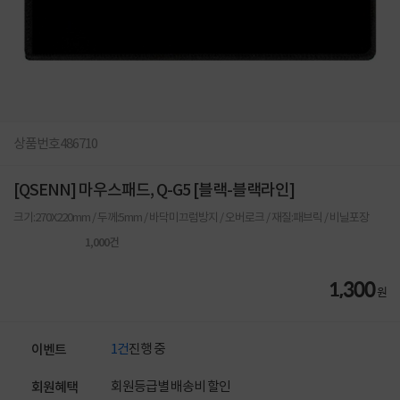
상품번호
486710
[QSENN] 마우스패드, Q-G5 [블랙-블랙라인]
크기:270X220mm / 두께:5mm / 바닥미끄럼방지 / 오버로크 / 재질:패브릭 / 비닐포장
1,000
건
1,300
원
1건
진행 중
이벤트
회원등급별 배송비 할인
회원혜택