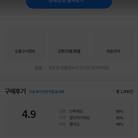
상세정보 펼쳐보기
상품고시정보
교환/반품/환불
배송안내
신고
잘못된 상품정보가 있으면 알려주세요.
구매후기
총
1,000
건
지금 후기쓰면 적립금 2배!
4.9
상품
만족해요
98%
가격
합리적이에요
96%
배송
빨라요
98%