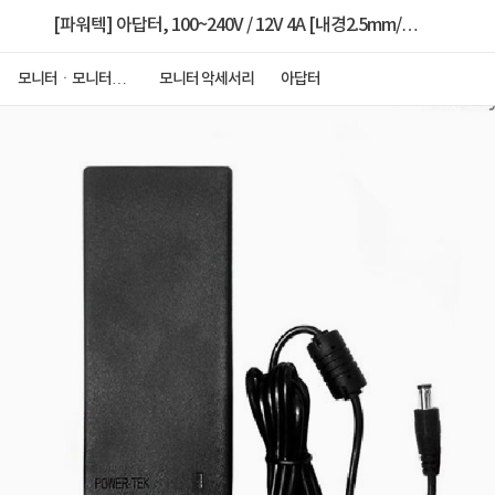
[파워텍] 아답터, 100~240V / 12V 4A [내경2.5mm/외
경5.5mm] 전원 케이블 미포함 [비닐포장]
모니터ㆍ모니터주
모니터 악세서리
아답터
변기기