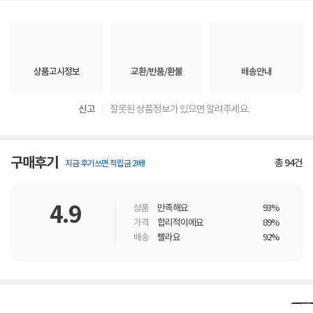
상품고시정보
교환/반품/환불
배송안내
신고
잘못된 상품정보가 있으면 알려주세요.
구매후기
총
94
건
지금 후기쓰면 적립금 2배!
4.9
상품
만족해요
93%
가격
합리적이에요
89%
배송
빨라요
92%