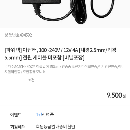
상품번호
494592
[파워텍] 아답터, 100~240V / 12V 4A [내경2.5mm/외경
5.5mm] 전원 케이블 미포함 [비닐포장]
주파수:50.60Hz / DC케이블길이:150cm / 인증종류:전자파적합인증,전기안전인증,에너
지절약인증 / 호환종류:모니터
94
건
9,500
원
1건
진행 중
이벤트
회원등급별 배송비 할인
회원혜택