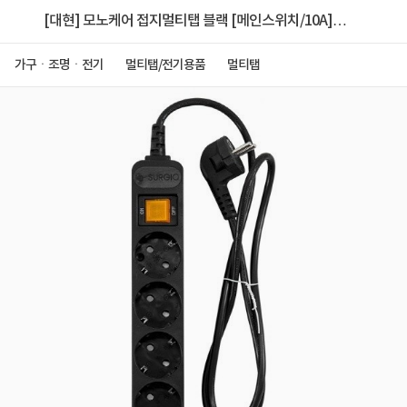
[대현] 모노케어 접지멀티탭 블랙 [메인스위치/10A] 5
구 3m
가구ㆍ조명ㆍ전기
멀티탭/전기용품
멀티탭