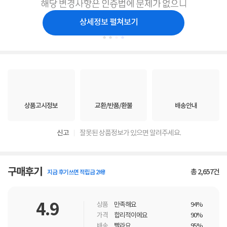
상세정보 펼쳐보기
상품고시정보
교환/반품/환불
배송안내
신고
잘못된 상품정보가 있으면 알려주세요.
구매후기
총
2,657
건
지금 후기쓰면 적립금 2배!
4.9
상품
만족해요
94%
가격
합리적이에요
90%
배송
빨라요
95%