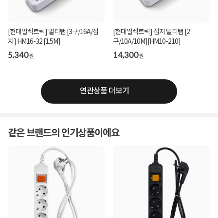
[현대일렉트릭] 멀티탭 [3구/16A/접
[현대일렉트릭] 접지 멀티탭 [2
지] HM16-32 [1.5M]
구/10A/10M][HM10-210]
5,340
14,300
원
원
연관상품 더보기
같은 브랜드의 인기상품이에요