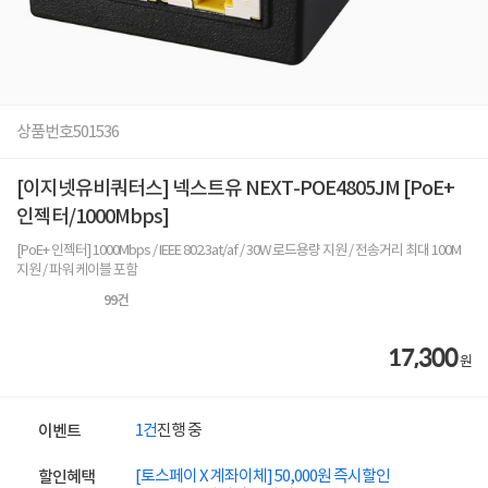
상품번호
501536
[이지넷유비쿼터스] 넥스트유 NEXT-POE4805JM [PoE+
인젝터/1000Mbps]
[PoE+ 인젝터] 1000Mbps / IEEE 802.3at/af / 30W 로드용량 지원 / 전송거리 최대 100M
지원 / 파워 케이블 포함
99
건
17,300
원
1건
진행 중
이벤트
[토스페이 X 계좌이체] 50,000원 즉시할인
할인혜택