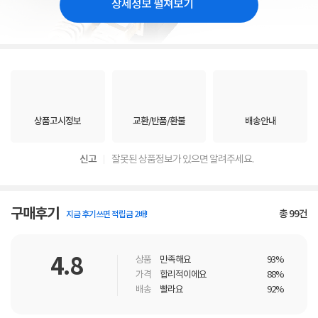
상세정보 펼쳐보기
상품고시정보
교환/반품/환불
배송안내
신고
잘못된 상품정보가 있으면 알려주세요.
구매후기
총
99
건
지금 후기쓰면 적립금 2배!
4.8
상품
만족해요
93%
가격
합리적이에요
88%
배송
빨라요
92%