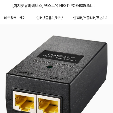
[이지넷유비쿼터스] 넥스트유 NEXT-POE4805JM
[PoE+ 인젝터/1000Mbps]
네트워크ㆍ케이블
인터넷공유기/허브/랜
인젝터/스플리터/주변기기
ㆍCCTV
카드