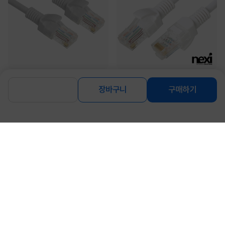
[NEXI] CAT.5E UTP 랜케이블,
[NEXI] CAT.5E UTP 랜케이블, NXC-
NX130-1 [다이렉트/단선] [그레
CAT5E-020 / NXC043 [다이렉트/단
장바구니
구매하기
이/1.5m]
선] [화이트/2m]
470
400
원
원
동일 브랜드 상품 더보기
로그인
공지사항
오시는길
회사소개
PC버전
1588-8377
컴퓨존 APP
(주)컴퓨존 사업자 정보