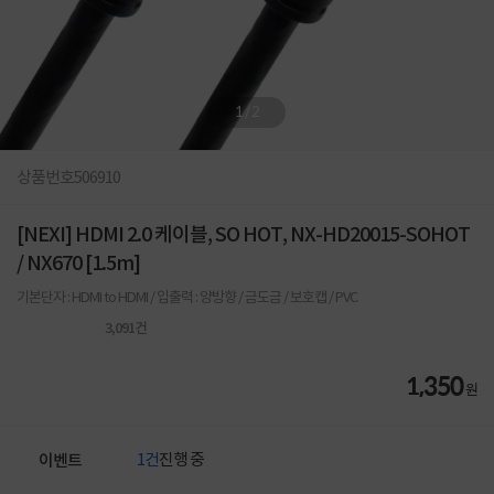
1
/
2
상품번호
506910
[NEXI] HDMI 2.0 케이블, SO HOT, NX-HD20015-SOHOT
/ NX670 [1.5m]
기본단자 : HDMI to HDMI / 입출력 : 양방향 / 금도금 / 보호캡 / PVC
3,091
건
1,350
원
1건
진행 중
이벤트