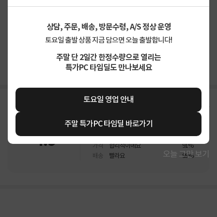
상담, 주문, 배송, 방문수령, A/S 정상 운영
토요일 출발 상품 지금 담으면 오늘 출발합니다!
상품고시정보
교환/반품/환불
배송안내
주말 단 2일간 한정수량으로 열리는
신고
특가PC 타임딜도 만나보세요
잘못된 상품정보가 있으면 알려주세요.
토요일 영업 안내
구매후기
총
3,091
건
지금 후기쓰면 적립금 2배!
주말 특가PC 타임딜 바로가기
4.9
상품
만족해요
95%
가격
합리적이에요
91%
오늘 그만 보기
배송
빨라요
95%