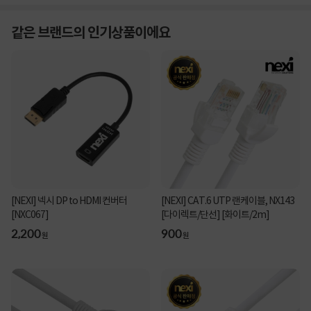
같은 브랜드의 인기상품이에요
[NEXI] 넥시 DP to HDMI 컨버터
[NEXI] CAT.6 UTP 랜케이블, NX143
[NXC067]
[다이렉트/단선] [화이트/2m]
2,200
900
원
원