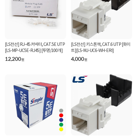
[LS전선] RJ-45 커넥터, CAT.5E UTP
[LS전선] 키스톤잭, CAT.6 UTP [화이
[LS-MP-UC5E-RJ45] [투명/100개]
트][LS-MJ-UC6-WH-ERI]
12,200
4,000
원
원