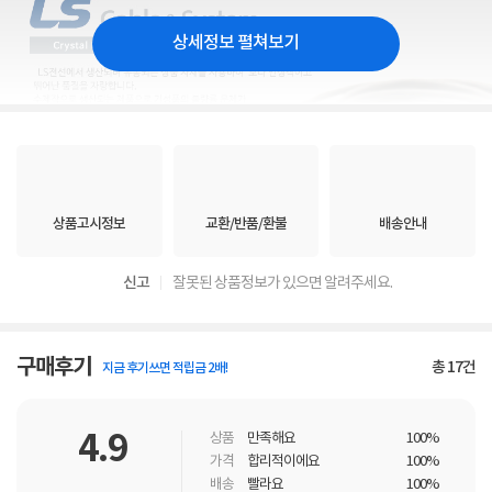
상세정보 펼쳐보기
상품고시정보
교환/반품/환불
배송안내
신고
잘못된 상품정보가 있으면 알려주세요.
구매후기
총
17
건
지금 후기쓰면 적립금 2배!
4.9
상품
만족해요
100%
가격
합리적이에요
100%
배송
빨라요
100%