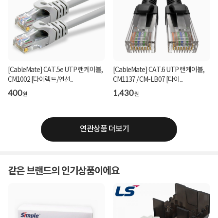
[CableMate] CAT.5e UTP 랜케이블,
[CableMate] CAT.6 UTP 랜케이블,
CM1002 [다이렉트/연선...
CM1137 / CM-LB07 [다이...
400
1,430
원
원
연관상품 더보기
같은 브랜드의 인기상품이에요