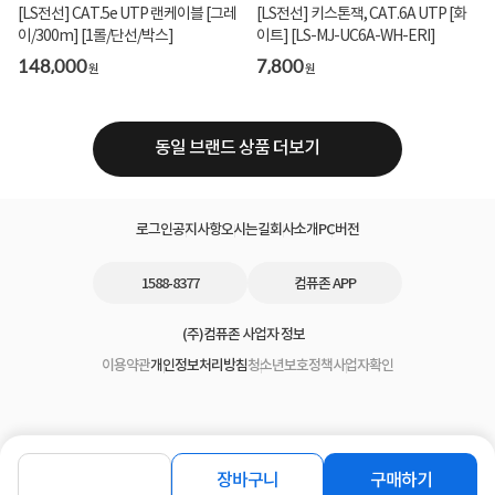
[LS전선] CAT.5e UTP 랜케이블 [그레
[LS전선] 키스톤잭, CAT.6A UTP [화
이/300m] [1롤/단선/박스]
이트] [LS-MJ-UC6A-WH-ERI]
148,000
7,800
원
원
동일 브랜드 상품 더보기
로그인
공지사항
오시는길
회사소개
PC버전
1588-8377
컴퓨존 APP
(주)컴퓨존 사업자 정보
이용약관
개인정보처리방침
청소년보호정책
사업자확인
장바구니
구매하기