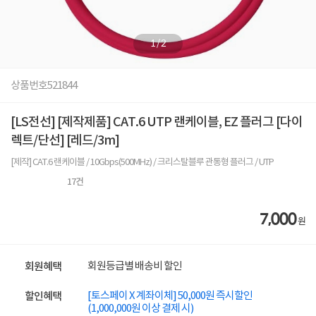
1
/
2
상품번호
521844
[LS전선] [제작제품] CAT.6 UTP 랜케이블, EZ 플러그 [다이
렉트/단선] [레드/3m]
[제작] CAT.6 랜케이블 / 10Gbps(500MHz) / 크리스탈블루 관통형 플러그 / UTP
17
건
7,000
원
회원등급별 배송비 할인
회원혜택
[토스페이 X 계좌이체] 50,000원 즉시할인
할인혜택
(1,000,000원 이상 결제 시)