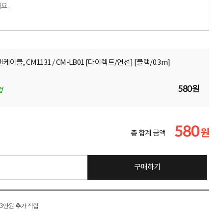
요.
P 랜케이블, CM1131 / CM-LB01 [다이렉트/연선] [블랙/0.3m]
580원
업
580
원
총 합계 금액
구매하기
시 3만원 추가 적립