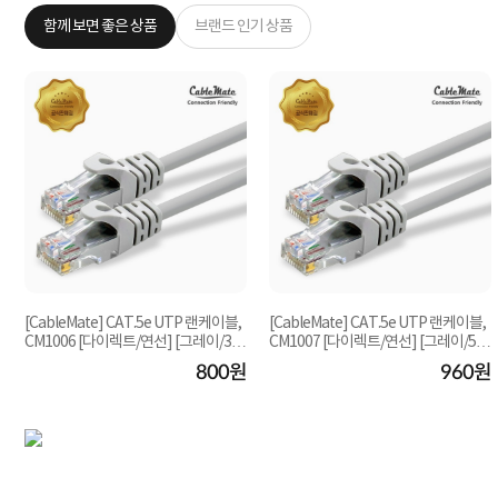
함께 보면 좋은 상품
브랜드 인기 상품
[CableMate] CAT.5e UTP 랜케이블,
[CableMate] CAT.5e UTP 랜케이블,
CM1006 [다이렉트/연선] [그레이/3
CM1007 [다이렉트/연선] [그레이/5
m]
m]
원
800원
960원