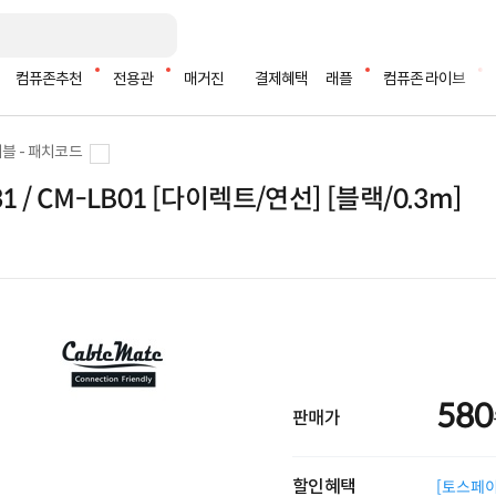
컴퓨존추천
전용관
매거진
결제혜택
래플
컴퓨존 라이브
블 - 패치코드
31 / CM-LB01 [다이렉트/연선] [블랙/0.3m]
580
판매가
할인혜택
[토스페이 