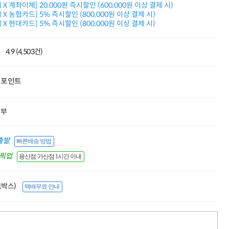
X 계좌이체] 20,000원 즉시할인 (600,000원 이상 결제 시)
누적 금액 별
X 농협카드] 5% 즉시할인 (800,000원 이상 결제 시)
적립금 페이백!
X 현대카드] 5% 즉시할인 (800,000원 이상 결제 시)
Dell 구매왕
상품권 30만원
삼성모니터 여름맞이
4.9 (4,503건)
특별 할인 이벤트
한단계 더 진화한
HAF II 500
포인트
AI 업무환경 완성
HP 워크스테이션
여름맞이 사은품
할부
HP 프로데스크 4
모든 것을 하나로
HP올인원 단독특가
출발
빠른배송 방법
네트워크 자재
간픽업
용산점·가산점 1시간 이내
혜택 PACK
Dell 구매 찬스
프로 에센셜
(1박스)
택배무료 안내