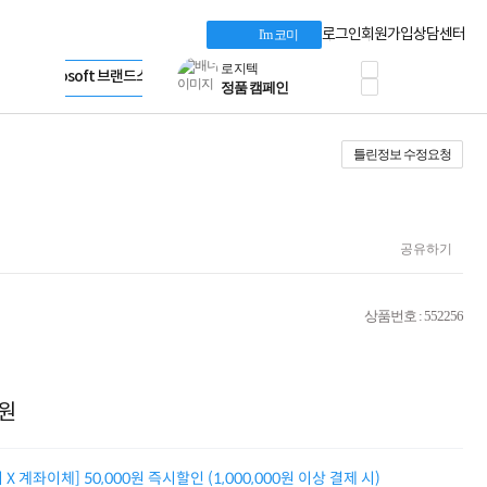
프로 에센셜
Apple 기업전용관
타협 없는 게이밍
HP 브랜드스토어
로그인
회원가입
상담센터
I'm 코미
HP OMEN
LG gram & 브랜드스토어
로지텍
Microsoft 브랜드스토어
공식
정품 캠페인
AMD 브랜드스토어
삼성 키보드&마우스
Intel 브랜드스토어
10% 쿠폰 할인
RAZER 브랜드스토어
틀린정보 수정요청
케이블메이트 3분기
Apple 기업전용관
케이블 전설이 되다
야식까지 책임진다!
승리를 부르는 오멘
ASUS ROG
공유하기
20주년 한정판
AMD로 시작하는
스마트 오피스환경
상품번호 : 552256
AI비즈니스 노트북
HP엘리트북/프로북
비즈니스 강자
HP 프로북 4
원
리뷰 Npay 증정
MSI 공유기
적립금 3% 페이백
X 계좌이체] 50,000원 즉시할인 (1,000,000원 이상 결제 시)
시스코 스위칭허브