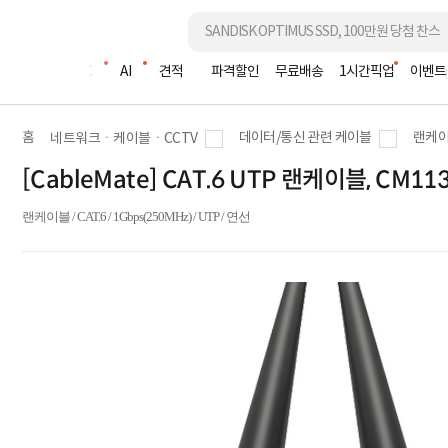
조립PC
AI
견적
파격할인
무료배송
1시간픽업
이벤트
홈
데이터/통신 관련 케이블
랜케이
네트워크ㆍ케이블ㆍCCTV
[CableMate] CAT.6 UTP 랜케이블, CM11
랜케이블 / CAT.6 / 1Gbps(250MHz) / UTP / 연선