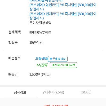
(600,000원 이상 결제 시)
[토스페이 X 농협카드] 5% 즉시할인 (800,000원 이
상 결제 시)
[토스페이 X 현대카드] 5% 즉시할인 (800,000원 이
상 결제 시)
무이자 할부혜택
결제혜택
5만원
5%
포인트
10원 적립
적립금
배송정보
오늘 출발
빠른배송 방법
1시간픽
용산점·가산점 1시간
업
2,500원 (1박스)
배송비
상세정보
구매후기(
7,541
)
Q&A(
0
)