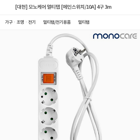
[대현] 모노케어 멀티탭 [메인스위치/10A] 4구 3m
가구ㆍ조명ㆍ전기
멀티탭/전기용품
멀티탭