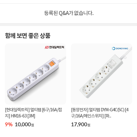
등록된 Q&A가 없습니다.
함께 보면 좋은 상품
[현대일렉트릭] 멀티탭 [6구/16A/접
[동양전자] 멀티탭 DYM-G4C(SC) [4
지] HM16-63 [3M]
구/16A/메인스위치] [화...
9%
10,000
17,900
원
원