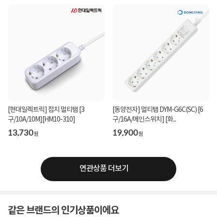
[현대일렉트릭] 접지 멀티탭 [3
[동양전자] 멀티탭 DYM-G6C(SC) [6
구/10A/10M][HM10-310]
구/16A/메인스위치] [화...
13,730
19,900
원
원
연관상품 더보기
같은 브랜드의 인기상품이에요