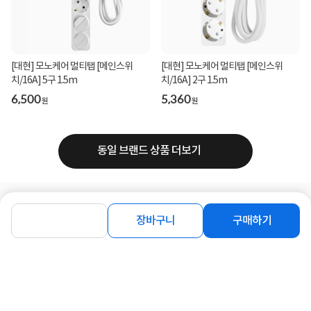
[대현] 모노케어 멀티탭 [메인스위
[대현] 모노케어 멀티탭 [메인스위
치/16A] 5구 1.5m
치/16A] 2구 1.5m
6,500
5,360
원
원
동일 브랜드 상품 더보기
로그인
공지사항
오시는길
회사소개
PC버전
장바구니
구매하기
1588-8377
컴퓨존 APP
(주)컴퓨존 사업자 정보
이용약관
개인정보처리방침
청소년보호정책
사업자확인