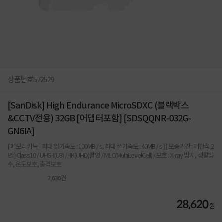
상품번호
572529
[SanDisk] High Endurance MicroSDXC (블랙박스
&CCTV전용) 32GB [어댑터포함] [SDSQQNR-032G-
GN6IA]
[ 메모리카드 - 최대 읽기속도 : 100MB / s, 최대 쓰기속도 : 40MB / s ] [ 보증기간 : 제한적 2
년 ] Class10 / UHS-I(U3) / 4K(UHD)촬영 / MLC(MultiLevelCell) / 보호 : X-ray 방지, 생활방
수, 온도보호, 충격보호
2,636
건
28,620
원