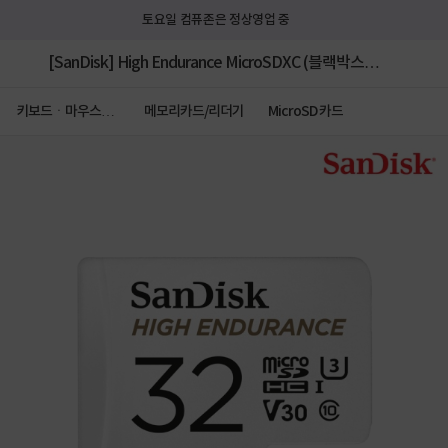
토요일 컴퓨존은 정상영업 중
[SanDisk] High Endurance MicroSDXC (블랙박스
&CCTV전용) 32GB [어댑터포함] [SDSQQNR-032G-
키보드ㆍ마우스ㆍ
메모리카드/리더기
MicroSD 카드
저장장치
GN6IA]