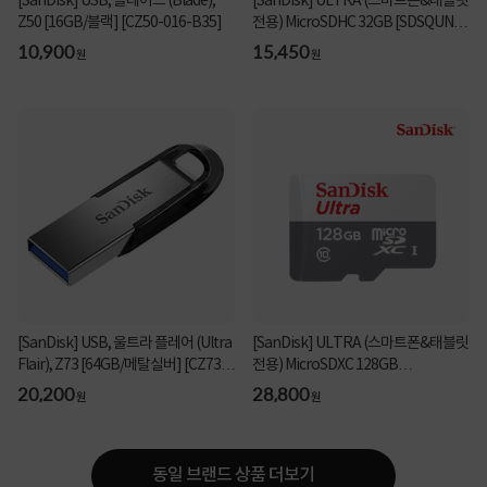
[SanDisk] USB, 블레이드 (Blade),
[SanDisk] ULTRA (스마트폰&태블릿
Z50 [16GB/블랙] [CZ50-016-B35]
전용) MicroSDHC 32GB [SDSQUNR-
032G-GN3MN]
10,900
15,450
원
원
[SanDisk] USB, 울트라 플레어 (Ultra
[SanDisk] ULTRA (스마트폰&태블릿
Flair), Z73 [64GB/메탈실버] [CZ73-
전용) MicroSDXC 128GB
064G-G46...
[SDSQUNR-128G-GN3MN]
20,200
28,800
원
원
동일 브랜드 상품 더보기