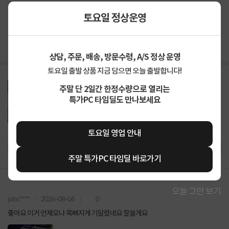
4.9
상품
만족해요
94%
토요일 정상운영
가격
합리적이에요
88%
배송
빨라요
94%
상담, 주문, 배송, 방문수령, A/S 정상 운영
토요일 출발 상품 지금 담으면 오늘 출발합니다!
주말 단 2일간 한정수량으로 열리는
특가PC 타임딜도 만나보세요
토요일 영업 안내
주말 특가PC 타임딜 바로가기
오늘 그만 보기
johs****
2026-08-06
0
좋아요 이거 언제오나 목빠지게 기달렸네요 잘쓸게요