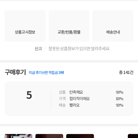
상품고시정보
교환/반품/환불
배송안내
신고
잘못된 상품정보가 있으면 알려주세요.
구매후기
총
141
건
지금 후기쓰면 적립금 2배!
5
상품
만족해요
93%
가격
합리적이에요
83%
배송
빨라요
93%