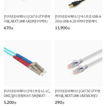
[이지넷유비쿼터스] CAT.6 UTP 랜케
[이지넷유비쿼터스] 넥스트유 USB-A
이블, NEXTLINK-U61M [다이렉트/단
2.0 to USB-A 2.0 리피터 연장케이블,
선] [그레이/1m...
NEXT-USB1...
670
11,900
원
원
[이지넷유비쿼터스] 넥스트유 LC-LC,
[이지넷유비쿼터스] CAT.5E UTP 랜
OM3, 멀티 광점퍼코드 5M [NEXT-
케이블, NEXTLINK-U5E50CM [다이
LL305MM-10G]
렉트/단선] [그레...
5,200
290
원
원