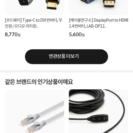
[코드웨이] Type-C to DVI 컨버터, 무
[케이블연구소] DisplayPort to HDMI
전원 / 오디오 미지원...
1.4 컨버터, LAB-DP12...
8,770
5,600
원
원
연관상품 더보기
같은 브랜드의 인기상품이에요