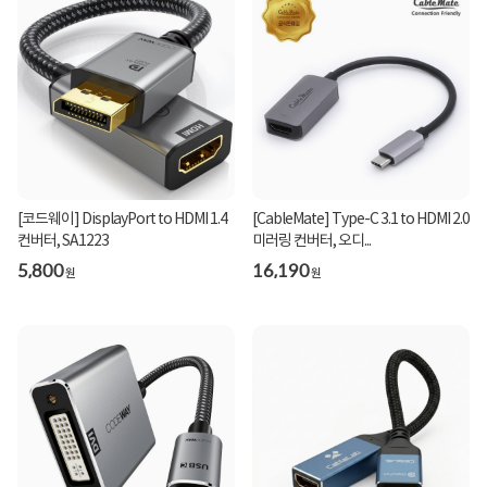
[코드웨이] DisplayPort to HDMI 1.4
[CableMate] Type-C 3.1 to HDMI 2.0
컨버터, SA1223
미러링 컨버터, 오디...
5,800
16,190
원
원