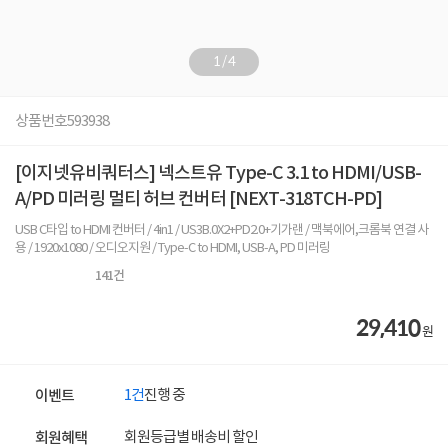
1
/
4
상품번호
593938
[이지넷유비쿼터스] 넥스트유 Type-C 3.1 to HDMI/USB-
A/PD 미러링 멀티 허브 컨버터 [NEXT-318TCH-PD]
USB C타입 to HDMI 컨버터 / 4in1 / US3B.0X2+PD2.0+기가랜 / 맥북에어,크롬북 연결 사
용 / 1920x1080 / 오디오지원 / Type-C to HDMI, USB-A, PD 미러링
141
건
29,410
원
1건
진행 중
이벤트
회원등급별 배송비 할인
회원혜택