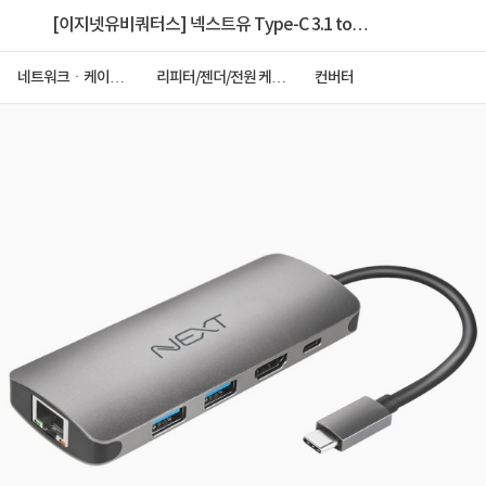
[이지넷유비쿼터스] 넥스트유 Type-C 3.1 to
HDMI/USB-A/PD 미러링 멀티 허브 컨버터 [NEXT-
네트워크ㆍ케이블
리피터/젠더/전원 케이
컨버터
ㆍCCTV
블
318TCH-PD]