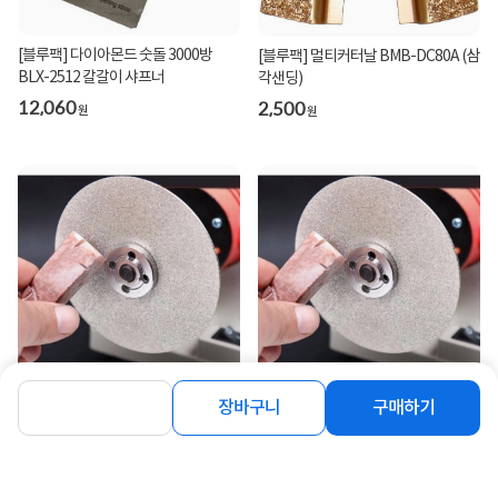
[블루팩] 다이아몬드 숫돌 3000방
[블루팩] 멀티커터날 BMB-DC80A (삼
BLX-2512 칼갈이 샤프너
각샌딩)
12,060
2,500
원
원
장바구니
구매하기
[블루팩] 10.16cm 다이아몬드 코팅 연
[블루팩] 10.16cm 다이아몬드 코팅 연
마디스크 BDCD-4 #10...
마디스크 BDCD-4 #60...
3,800
3,800
원
원