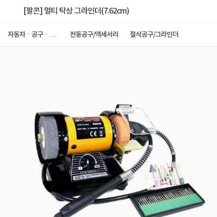
[팔콘] 멀티 탁상 그라인더(7.62cm)
자동차ㆍ공구ㆍ안
전동공구/액세서리
절삭공구/그라인더
전