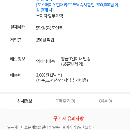
[토스페이 X 현대카드] 5% 즉시할인 (800,000원 이
상 결제 시)
무이자 할부혜택
결제혜택
5만원
5%
포인트
150원 적립
적립금
평균 1일이내 발송
배송정보
업체직배송
(공휴일 제외)
3,000원 (1박스)
배송비
(제주,도서/산간 지역 추가비용)
상세정보
구매후기(
0
)
Q&A(
0
)
구매 시 유의사항
일부 재고 미보유 제품은 결제 후 발주가 들어가 약 3일 소요됩니다.