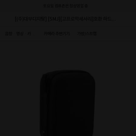
토요일 컴퓨존은 정상영업 중
[(주)대부디지탈] [SMJ][고프로악세사리]호환 하드케
이스 소 Size [AC-2019]
음향ㆍ영상ㆍ카메
카메라 주변기기
가방/스트랩
라