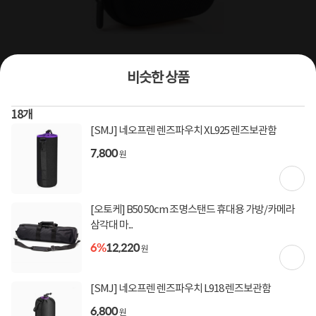
비슷한 상품
상품번호
597133
18
개
[SMJ] 네오프렌 렌즈파우치 XL925 렌즈보관함
[(주)대부디지탈] [SMJ][고프로악세사리]호환 하드케이스
7,800
원
소 Size [AC-2019]
케이스형
[오토케] B50 50cm 조명스탠드 휴대용 가방/카메라
0
건
지금 후기쓰면 적립금 2배!
삼각대 마...
4,000
6%
12,220
원
원
[SMJ] 네오프렌 렌즈파우치 L918 렌즈보관함
[토스페이 X 계좌이체] 50,000원 즉시할인
할인혜택
(1,000,000원 이상 결제 시)
6,800
원