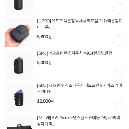
[토스페이 X 계좌이체] 20,000원 즉시할인
(600,000원 이상 결제 시)
[토스페이 X 농협카드] 5% 즉시할인 (800,000원 이
상 결제 시)
[UPRO] 유프로 액션캠 악세서리 모음(택1) 액션캠 미
[토스페이 X 현대카드] 5% 즉시할인 (800,000원 이
니 파우...
상 결제 시)
무이자 할부혜택
5,900
원
결제혜택
무이자
무이자
무이자
5만원
5%
포인트
[SMJ] 네오프렌 렌즈파우치 M914 렌즈보관함
10원 적립
적립금
5,300
원
05월 11일
입고일
[SMJ] EOS 방수 렌즈파우치 네오프렌 S 사이즈 케이
업체직배송
배송정보
스 RF EF...
12,000
2,500원 (1박스)
배송비
원
(제주,도서/산간 지역 추가비용)
[오토케] B75 75cm 조명스탠드 휴대용 가방/카메라
삼각대 마...
상세정보
구매후기(
0
)
Q&A(
0
)