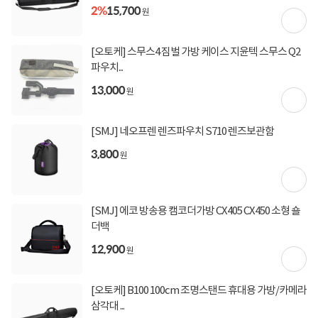
2%
15,700
원
[오토케] 스무스4 짐벌 가방 케이스 지윤텍 스무스 Q2
상세정보를
확대
해서 볼 수 있습니다.
파우치...
13,000
원
[SMJ] 네오프렌 렌즈파우치 S710 렌즈보관함
🔹이
달
의
결제
혜택
➡️
확인하기
🔹
3,800
원
토요일 정상운영
[SMJ] 에코 방송용 캠코더가방 CX405 CX450 소형 숄
더백
상담, 주문, 배송, 방문수령, A/S 정상 운영
12,900
원
토요일 출발 상품 지금 담으면 오늘 출발합니다!
주말 단 2일간 한정수량으로 열리는
[오토케] B100 100cm 조명스탠드 휴대용 가방/카메라
특가PC 타임딜도 만나보세요
삼각대 ...