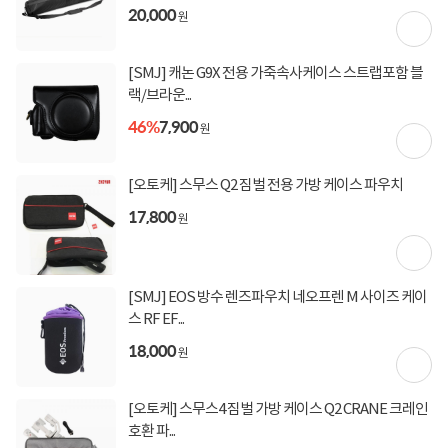
20,000
원
토요일 영업 안내
[SMJ] 캐논 G9X 전용 가죽속사케이스 스트랩포함 블
주말 특가PC 타임딜 바로가기
랙/브라운...
46%
7,900
원
오늘 그만 보기
[오토케] 스무스 Q2 짐벌 전용 가방 케이스 파우치
17,800
원
[SMJ] EOS 방수 렌즈파우치 네오프렌 M 사이즈 케이
스 RF EF...
18,000
원
[오토케] 스무스4 짐벌 가방 케이스 Q2 CRANE 크레인
호환 파...