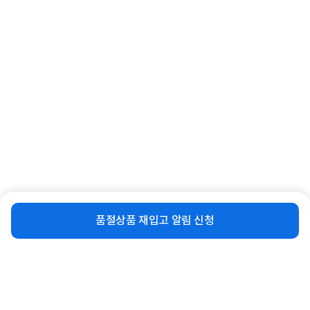
함께 보면 좋은 상품
비슷한 상품
재입고 알림 신청
[WANDRD] 원더드 PRVKE 21L
[URTH] Andesite 2L Camera
(High Gloss Black)_V4
Pouch Black 어스 안데사이트 ...
품절상품 재입고 알림 신청
372,000
130,000
원
원