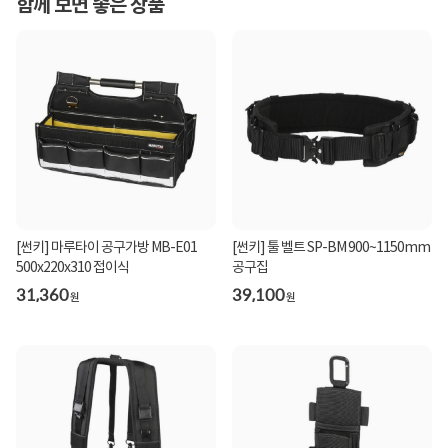
함께 보면 좋은 상품
[썬키] 마루타이 공구가방 MB-E01
[썬키] 툴 벨트 SP-BM 900~1150mm
500x220x310 접이식
공구집
31,360
39,100
원
원