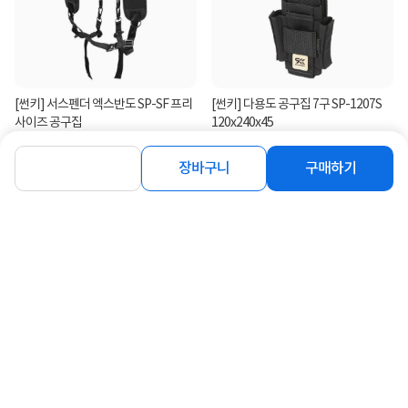
[썬키] 서스펜더 엑스반도 SP-SF 프리
[썬키] 다용도 공구집 7구 SP-1207S
사이즈 공구집
120x240x45
21,000
20,200
원
원
장바구니
구매하기
연관상품 더보기
같은 브랜드의 인기상품이에요