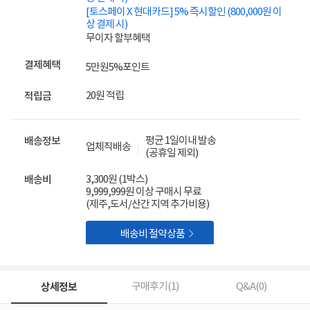
[토스페이 X 현대카드] 5% 즉시할인 (800,000원 이
상 결제 시)
무이자 할부혜택
결제혜택
5만원
5%
포인트
20원 적립
적립금
평균 1일이내 발송
배송정보
업체직배송
(공휴일 제외)
3,300원 (1박스)
배송비
9,999,999원 이상 구매시 무료
(제주,도서/산간 지역 추가비용)

배송비 절약상품
상세정보
구매후기(
1
)
Q&A(
0
)