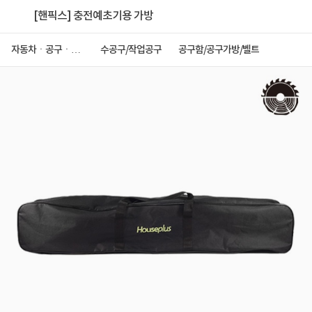
[핸픽스] 충전예초기용 가방
자동차ㆍ공구ㆍ안
수공구/작업공구
공구함/공구가방/벨트
전