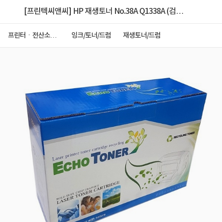
[프린텍씨앤씨] HP 재생토너 No.38A Q1338A (검
정:12K)
프린터ㆍ전산소모
잉크/토너/드럼
재생토너/드럼
품