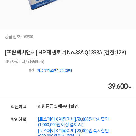
상품번호
598800
[프린텍씨앤씨] HP 재생토너 No.38A Q1338A (검정:12K)
HP / 재생토너 / 검정(Black)
0
건
지금 후기쓰면 적립금 2배!
39,600
원
회원등급별 배송비 할인
회원혜택
[토스페이 X 계좌이체] 50,000원 즉시할인
할인혜택
(1,000,000원 이상 결제 시)
[토스페이 X 계좌이체] 20,000원 즉시할인