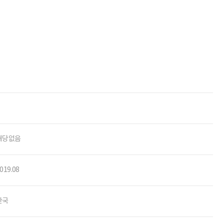
해당없음
019.08
한국