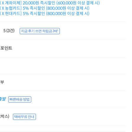
X 계좌이체] 20,000원 즉시할인 (600,000원 이상 결제 시)
적립금 3% 페이백
X 농협카드] 5% 즉시할인 (800,000원 이상 결제 시)
시스코 스위칭허브
X 현대카드] 5% 즉시할인 (800,000원 이상 결제 시)
누적 금액 별
적립금 페이백!
Dell 구매왕
5 (3건)
지금 후기 쓰면 적립금 2배!
상품권 30만원
삼성모니터 여름맞이
특별 할인 이벤트
포인트
한단계 더 진화한
HAF II 500
AI 업무환경 완성
HP 워크스테이션
여름맞이 사은품
HP 프로데스크 4
할부
모든 것을 하나로
HP올인원 단독특가
네트워크 자재
출발
빠른배송 방법
혜택 PACK
Dell 구매 찬스
프로 에센셜
(1박스)
택배무료 안내