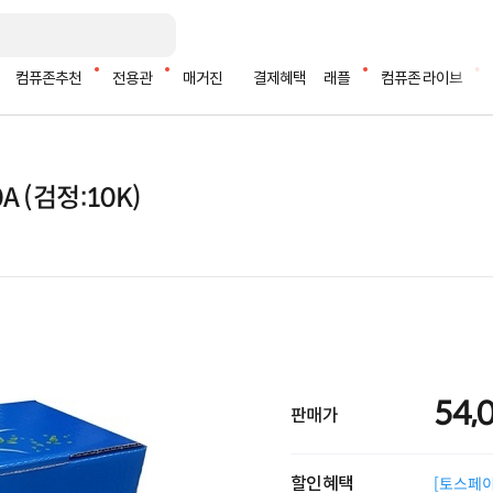
컴퓨존추천
전용관
매거진
결제혜택
래플
컴퓨존 라이브
A (검정:10K)
54,
판매가
할인혜택
[토스페이 