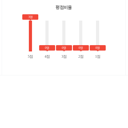
평점비율
3명
0명
0명
0명
0명
5점
4점
3점
2점
1점