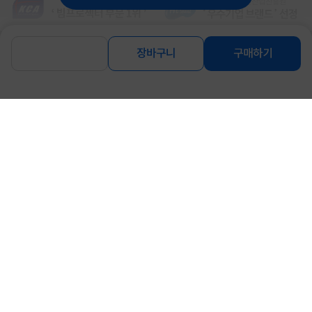
장바구니
구매하기
상품고시정보
교환/반품/환불
배송안내
신고
잘못된 상품정보가 있으면 알려주세요.
구매후기
총
1
건
지금 후기쓰면 적립금 2배!
5
상품
만족해요
100%
가격
합리적이에요
100%
배송
빨라요
100%