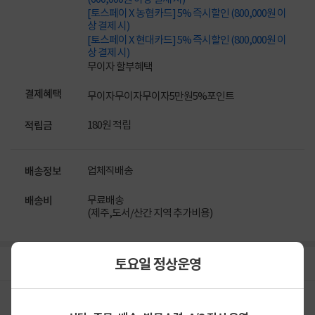
[토스페이 X 농협카드] 5% 즉시할인 (800,000원 이
상 결제 시)
[토스페이 X 현대카드] 5% 즉시할인 (800,000원 이
상 결제 시)
무이자 할부혜택
결제혜택
무이자
무이자
무이자
5만원
5%
포인트
180원 적립
적립금
업체직배송
배송정보
무료배송
배송비
(제주,도서/산간 지역 추가비용)
토요일 정상운영
상세정보
구매후기(
1
)
Q&A(
0
)
구매 시 유의사항