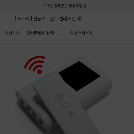
토요일 컴퓨존은 정상영업 중
[EXZEN] 전동스크린 무선리모컨 세트
영상가전
영상플레이어/액세서
영상 액세서리
리