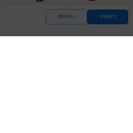
[명호전자] 아답터, 100~240V / 12V
[명호전자] 아답터, 100~240V 12V 3A
1A [내경2.1~2.5mm/외경5.5mm] 전
[내경2.1~2.5mm/외경5.5mm] 전원
장바구니
구매하기
원 코드 일체형...
코드 일체형 [...
4,250
5,950
원
원
동일 브랜드 상품 더보기
로그인
공지사항
오시는길
회사소개
PC버전
1588-8377
컴퓨존 APP
(주)컴퓨존 사업자 정보
이용약관
개인정보처리방침
청소년보호정책
사업자확인