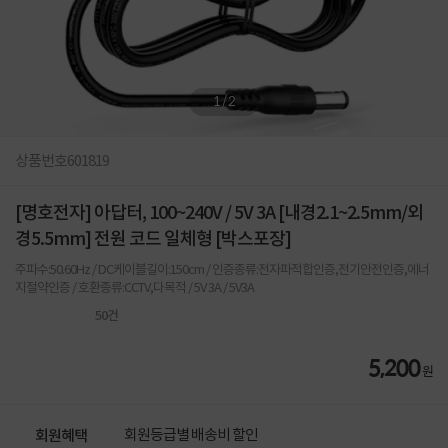
1
/
2
상품번호
601819
[명호전자] 아답터, 100~240V / 5V 3A [내경2.1~2.5mm/외
경5.5mm] 전원 코드 일체형 [박스포장]
주파수:50.60Hz / DC케이블길이:150cm / 인증종류:전자파적합인증,전기안전인증,에너
지절약인증 / 호환종류:CCTV,다목적 / 5V 3A / 5V3A
50
건
5,200
원
회원등급별 배송비 할인
회원혜택