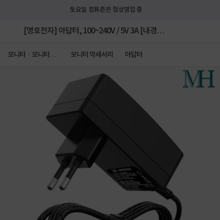
토요일 컴퓨존은 정상영업 중
[명호전자] 아답터, 100~240V / 5V 3A [내경
2.1~2.5mm/외경5.5mm] 전원 코드 일체형 [박스포장]
모니터ㆍ모니터주
모니터 악세서리
아답터
변기기