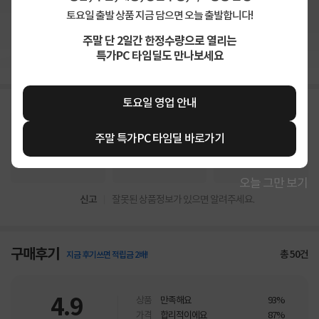
토요일 출발 상품 지금 담으면 오늘 출발합니다!
주말 단 2일간 한정수량으로 열리는
상세정보 펼쳐보기
특가PC 타임딜도 만나보세요
토요일 영업 안내
주말 특가PC 타임딜 바로가기
상품고시정보
교환/반품/환불
배송안내
오늘 그만 보기
신고
잘못된 상품정보가 있으면 알려주세요.
구매후기
총
50
건
지금 후기쓰면 적립금 2배!
4.9
상품
만족해요
93%
가격
합리적이에요
87%