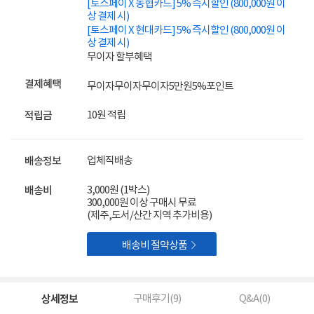
[토스페이 X 농협카드] 5% 즉시할인 (800,000원 이
상 결제 시)
[토스페이 X 현대카드] 5% 즉시할인 (800,000원 이
상 결제 시)
무이자 할부혜택
결제혜택
무이자
무이자
무이자
5만원
5%
포인트
10원 적립
적립금
업체직배송
배송정보
3,000원 (1박스)
배송비
300,000원 이상 구매시 무료
(제주,도서/산간 지역 추가비용)

배송비 절약상품
상세정보
구매후기(
9
)
Q&A(
0
)