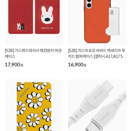
[S2B] 가스파드와리사 해킹방지 여권
[S2B] 저스트포유 비비드 맥세이프 투
케이스
카드 범퍼케이스 [갤럭시 A17/A17 5G
(A175/A17...
17,900
16,900
원
원