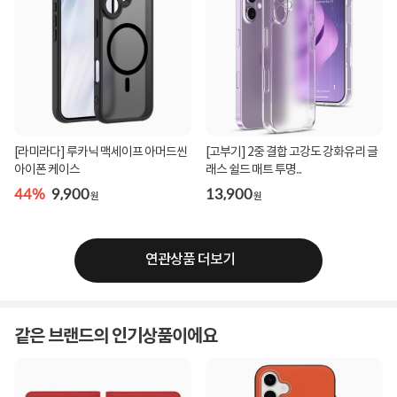
[라미라다] 루카닉 맥세이프 아머드씬
[고부기] 2중 결합 고강도 강화유리 글
아이폰 케이스
래스 쉴드 매트 투명...
44%
9,900
13,900
원
원
연관상품 더보기
같은 브랜드의 인기상품이에요