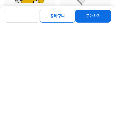
[S2B] 저스트포유 해킹방지 여권 케이
[S2B] C to C VIPFAN PD60W 고속충
스 [썸머데이지]
전케이블 P05 [2m ]
장바구니
구매하기
10,600
4,900
원
원
동일 브랜드 상품 더보기
로그인
공지사항
오시는길
회사소개
PC버전
1588-8377
컴퓨존 APP
(주)컴퓨존 사업자 정보
이용약관
개인정보처리방침
청소년보호정책
사업자확인