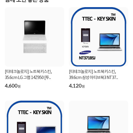
함께 보면 좋은 상품
[티테크놀로지] 노트북키스킨,
[티테크놀로지] 노트북키스킨,
35.6cm LG 그램 14Z950 [투...
39.6cm 삼성 아티브북3 NT37...
4,600
4,120
원
원