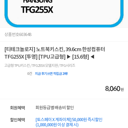
상품번호
603648
[티테크놀로지] 노트북키스킨, 39.6cm 한성컴퓨터
TFG255X [투명] [TPU고급형] ▶ [15.6형] ◀
고급형 TPU키스킨 / TFG255X 모델지원 / TFG시리즈
0
건
지금 후기쓰면 적립금 2배!
8,060
원
회원등급별 배송비 할인
회원혜택
[토스페이 X 계좌이체] 50,000원 즉시할인
할인혜택
(1,000,000원 이상 결제 시)