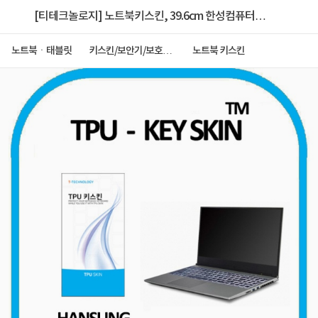
[티테크놀로지] 노트북키스킨, 39.6cm 한성컴퓨터
TFG255X [투명] [TPU고급형] ▶ [15.6형] ◀
노트북ㆍ태블릿
키스킨/보안기/보호필
노트북 키스킨
름