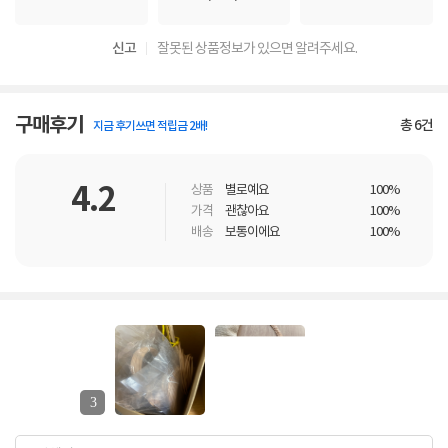
신고
잘못된 상품정보가 있으면 알려주세요.
구매후기
총
6
건
지금 후기쓰면 적립금 2배!
4.2
상품
별로예요
100%
가격
괜찮아요
100%
배송
보통이에요
100%
3