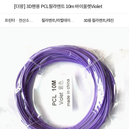
[더왕] 3D펜용 PCL필라멘트 10m 바이올렛Violet
프린터ㆍ전산소모
필라멘트/라벨테이프/
3D용 필라멘트/레진
품
리본