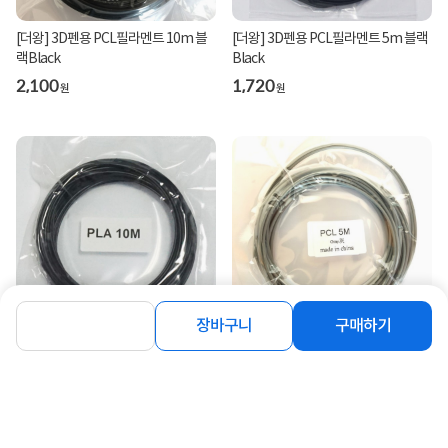
[더왕] 3D펜용 PCL필라멘트 10m 블
[더왕] 3D펜용 PCL필라멘트 5m 블랙
랙Black
Black
2,100
1,720
원
원
장바구니
구매하기
[더왕] 3D펜용 PLA필라멘트 10m 블
[더왕]3D펜용 PLA필라멘트 5m 그레
랙Black
이Grey
2,100
1,200
원
원