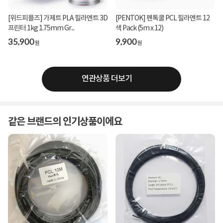
[위드피플즈] 가제트 PLA 필라멘트 3D
[PENTOK] 펜톡쿨 PCL 필라멘트 12
프린터 1kg 1.75mm Gr...
색 Pack (5m x 12)
35,900
9,900
원
원
연관상품 더보기
같은 브랜드의 인기상품이에요