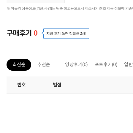
※ 이곳의 상품정보(외관,사양)는 단순 참고용으로서 제조사의 최초 제공 정보에 의존하
구매후기
0
지금 후기 쓰면 적립금 2배!
영상후기
(0)
포토후기
(0)
일반
최신순
추천순
번호
별점