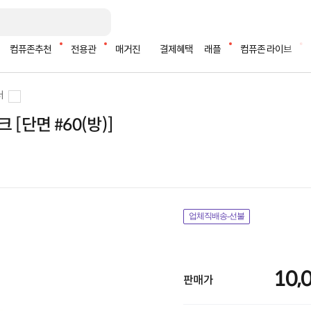
컴퓨존추천
전용관
매거진
결제혜택
래플
컴퓨존 라이브
더
[단면 #60(방)]
업체직배송-선불
10,
판매가