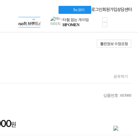
혜택 PACK
Dell 구매 찬스
Apple 기업전용관
로그인
회원가입
상담센터
I'm 코미
프로 에센셜
HP 브랜드스토어
타협 없는 게이밍
LG gram & 브랜드스토어
공식
HP OMEN
Microsoft 브랜드스토어
로지텍
AMD 브랜드스토어
정품 캠페인
Intel 브랜드스토어
틀린정보 수정요청
삼성 키보드&마우스
RAZER 브랜드스토어
10% 쿠폰 할인
Apple 기업전용관
케이블메이트 3분기
케이블 전설이 되다
야식까지 책임진다!
승리를 부르는 오멘
공유하기
ASUS ROG
20주년 한정판
AMD로 시작하는
상품번호 : 603980
스마트 오피스환경
AI비즈니스 노트북
HP엘리트북/프로북
비즈니스 강자
000
HP 프로북 4
원
리뷰 Npay 증정
MSI 공유기