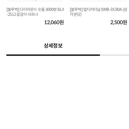
[블루팩] 다이아몬드 숫돌 3000방 BLX
[블루팩] 멀티커터날 BMB-DC80A (삼
-2512 칼갈이 샤프너
각샌딩)
원
12,060원
2,500원
상세정보