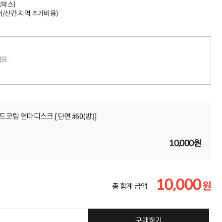
(1박스)
도서/산간 지역 추가비용)
요.
몬드코팅 연마디스크 [단면 #60(방)]
10,000원
10,000
원
총 합계 금액
구매하기