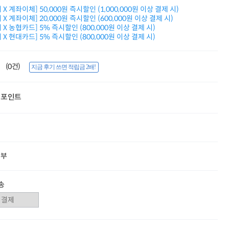
적립금 3% 페이백
X 계좌이체] 50,000원 즉시할인 (1,000,000원 이상 결제 시)
시스코 스위칭허브
X 계좌이체] 20,000원 즉시할인 (600,000원 이상 결제 시)
X 농협카드] 5% 즉시할인 (800,000원 이상 결제 시)
누적 금액 별
X 현대카드] 5% 즉시할인 (800,000원 이상 결제 시)
적립금 페이백!
Dell 구매왕
상품권 30만원
(0건)
지금 후기 쓰면 적립금 2배!
삼성모니터 여름맞이
특별 할인 이벤트
한단계 더 진화한
포인트
HAF II 500
AI 업무환경 완성
HP 워크스테이션
여름맞이 사은품
HP 프로데스크 4
모든 것을 하나로
할부
HP올인원 단독특가
네트워크 자재
혜택 PACK
송
Dell 구매 찬스
프로 에센셜