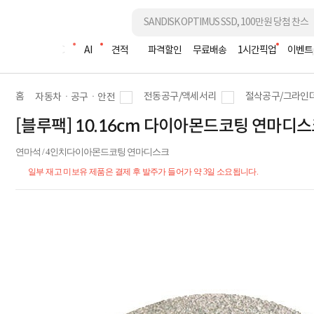
조립PC
AI
견적
파격할인
무료배송
1시간픽업
이벤트
홈
전동공구/액세서리
절삭공구/그라인
자동차ㆍ공구ㆍ안전
[블루팩] 10.16cm 다이아몬드코팅 연마디스크 
연마석 / 4인치다이아몬드코팅 연마디스크
일부 재고 미보유 제품은 결제 후 발주가 들어가 약 3일 소요됩니다.