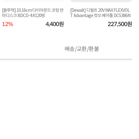
[블루팩] 10.16cm 다이아몬드 코팅 연
[Dewalt] 디월트 20V MAX FLEXVOL
마디스크 BDCD-4 #120방
T Advantage 컷쏘 베어툴 DCS386N
12%
4,400원
227,500원
배송/교환/환불