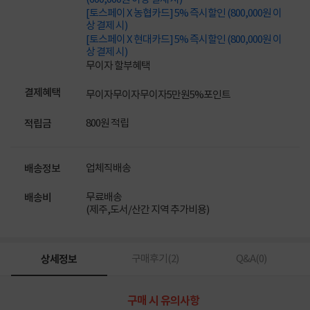
[토스페이 X 농협카드] 5% 즉시할인 (800,000원 이
상 결제 시)
[토스페이 X 현대카드] 5% 즉시할인 (800,000원 이
상 결제 시)
무이자 할부혜택
결제혜택
무이자
무이자
무이자
5만원
5%
포인트
800원 적립
적립금
업체직배송
배송정보
무료배송
배송비
(제주,도서/산간 지역 추가비용)
상세정보
구매후기(
2
)
Q&A(
0
)
구매 시 유의사항