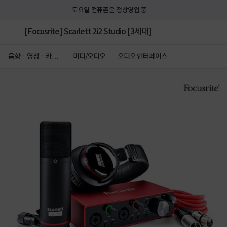
토요일 컴퓨존은 정상영업 중
[Focusrite] Scarlett 2i2 Studio [3세대]
음향ㆍ영상ㆍ카메
미디/오디오
오디오 인터페이스
라