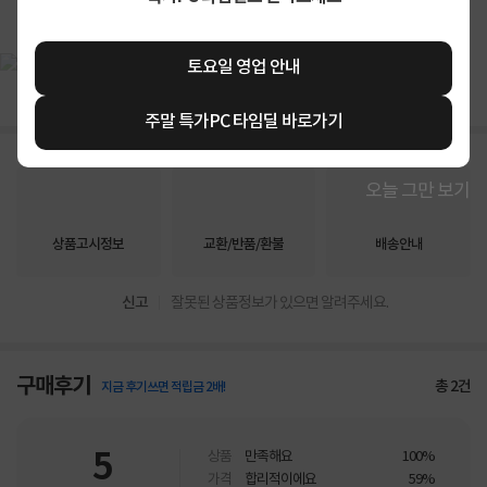
상세정보 펼쳐보기
토요일 영업 안내
주말 특가PC 타임딜 바로가기
오늘 그만 보기
상품고시정보
교환/반품/환불
배송안내
신고
잘못된 상품정보가 있으면 알려주세요.
구매후기
총
2
건
지금 후기쓰면 적립금 2배!
5
상품
만족해요
100%
가격
합리적이에요
59%