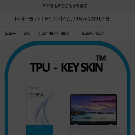
토요일 컴퓨존은 정상영업 중
[티테크놀로지] 노트북 키스킨, 39.6cm 2019 LG 울트
라PC 15UD590 [투명] [TPU고급형] ▶ [15.6형] ◀
노트북ㆍ태블릿
키스킨/보안기/보호필
노트북 키스킨
름