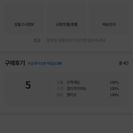
상품고시정보
교환/반품/환불
배송안내
신고
잘못된 상품정보가 있으면 알려주세요.
구매후기
총
4
건
지금 후기쓰면 적립금 2배!
5
상품
만족해요
100%
가격
합리적이에요
100%
배송
빨라요
100%