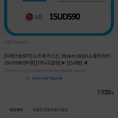
상품번호
606152
[티테크놀로지] 노트북 키스킨, 39.6cm 2019 LG 울트라PC
15UD590 [투명] [TPU고급형] ▶ [15.6형] ◀
고급형 TPU키스킨 / LG 15UD590 모델지원 / 울트라북-15U시리즈
4
건
지금 후기쓰면 적립금 2배!
7,920
원
회원등급별 배송비 할인
회원혜택