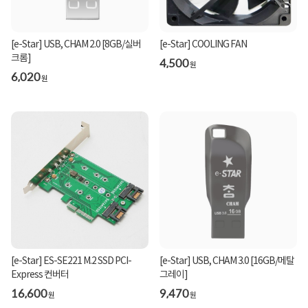
[e-Star] USB, CHAM 2.0 [8GB/실버
[e-Star] COOLING FAN
크롬]
4,500
원
6,020
원
[e-Star] ES-SE221 M.2 SSD PCI-
[e-Star] USB, CHAM 3.0 [16GB/메탈
Express 컨버터
그레이]
16,600
9,470
원
원