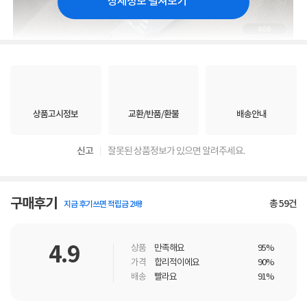
상세정보 펼쳐보기
상품고시정보
교환/반품/환불
배송안내
신고
잘못된 상품정보가 있으면 알려주세요.
구매후기
총
59
건
지금 후기쓰면 적립금 2배!
4.9
상품
만족해요
95%
가격
합리적이에요
90%
배송
빨라요
91%