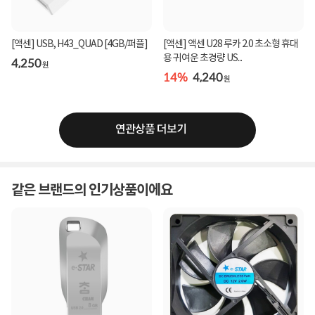
[액센] USB, H43_QUAD [4GB/퍼플]
[액센] 액센 U28 루카 2.0 초소형 휴대
용 귀여운 초경량 US...
4,250
원
14%
4,240
원
연관상품 더보기
같은 브랜드의 인기상품이에요