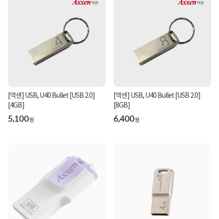
[액센] USB, U40 Bullet [USB 2.0]
[액센] USB, U40 Bullet [USB 2.0]
[4GB]
[8GB]
5,100
6,400
원
원