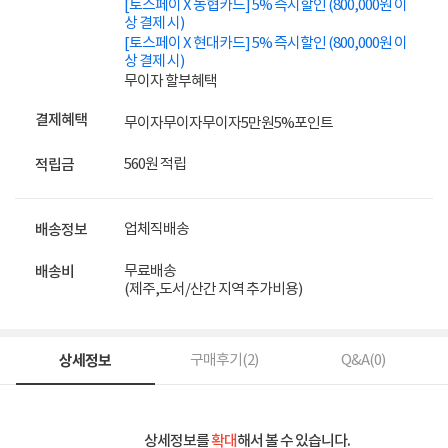
[토스페이 X 농협카드] 5% 즉시할인 (800,000원 이
상 결제 시)
[토스페이 X 현대카드] 5% 즉시할인 (800,000원 이
상 결제 시)
무이자 할부혜택
결제혜택
무이자
무이자
무이자
5만원
5%
포인트
560원 적립
적립금
업체직배송
배송정보
무료배송
배송비
(제주,도서/산간 지역 추가비용)
상세정보
구매후기(
2
)
Q&A(
0
)
상세정보를
확대
해서 볼 수 있습니다.