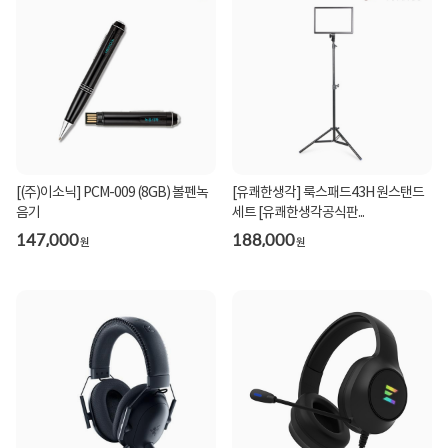
[(주)이소닉] PCM-009 (8GB) 볼펜녹
[유쾌한생각] 룩스패드43H 원스탠드
음기
세트 [유쾌한생각공식판...
147,000
188,000
원
원