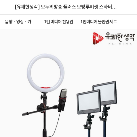
[유쾌한생각] 모두의방송 플러스 모방루비셋 스타터킷
PCS-63 LUPLUS
음향ㆍ영상ㆍ카메
1인 미디어 전용관
1인미디어 올인원 세트
라