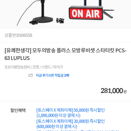
상품번호
606558
[유쾌한생각] 모두의방송 플러스 모방루비셋 스타터킷 PCS-
63 LUPLUS
초보자용방송장비 / 조명 / 스탠드 / 마이크
2
건
지금 후기쓰면 적립금 2배!
281,000
원
[토스페이 X 계좌이체] 50,000원 즉시할인
할인혜택
(1,000,000원 이상 결제 시)
[토스페이 X 계좌이체] 20,000원 즉시할인
(600,000원 이상 결제 시)