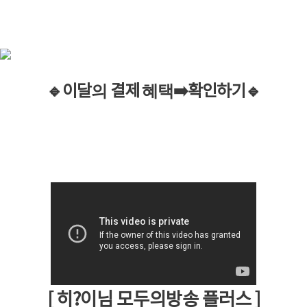
🔹이
달
의
결제
혜택
➡️
확인하기
🔹
[ 히?이님 모두의방송 플러스 ]