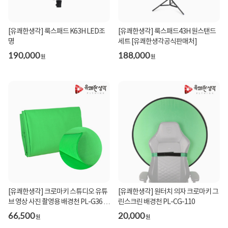
[유쾌한생각] 룩스패드 K63H LED조
[유쾌한생각] 룩스패드43H 원스탠드
명
세트 [유쾌한생각공식판매처]
190,000
188,000
원
원
[유쾌한생각] 크로마키 스튜디오 유튜
[유쾌한생각] 원터치 의자 크로마키 그
브 영상 사진 촬영용 배경천 PL-G36 그
린스크린 배경천 PL-CG-110
린 3x6 m
66,500
20,000
원
원