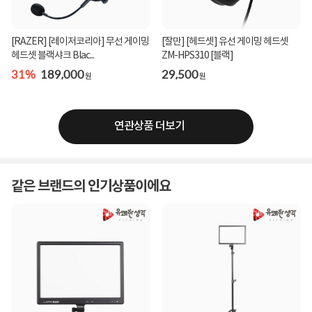
[RAZER] [레이저코리아] 무선 게이밍
[잘만] [헤드셋] 유선 게이밍 헤드셋
헤드셋 블랙샤크 Blac...
ZM-HPS310 [블랙]
31%
189,000
29,500
원
원
연관상품 더보기
같은 브랜드의 인기상품이에요