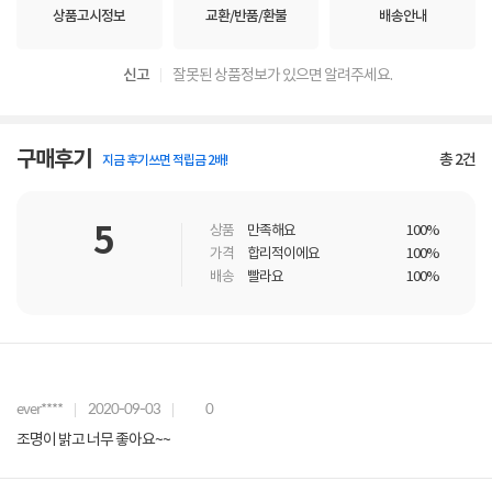
상품고시정보
교환/반품/환불
배송안내
신고
잘못된 상품정보가 있으면 알려주세요.
구매후기
총
2
건
지금 후기쓰면 적립금 2배!
5
상품
만족해요
100%
가격
합리적이에요
100%
배송
빨라요
100%
ever****
2020-09-03
0
조명이 밝고 너무 좋아요~~