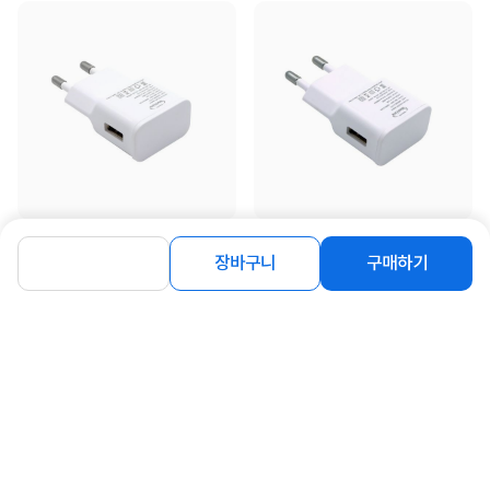
[MachLink] 5V 1A 저전력 저속 USB
[MachLink] 5V 2A USB 충전기 어댑
충전기 어댑터 [오비원 LX050100]
터 [오비투 LX050200]
장바구니
구매하기
2,800
3,800
원
원
동일 브랜드 상품 더보기
로그인
공지사항
오시는길
회사소개
PC버전