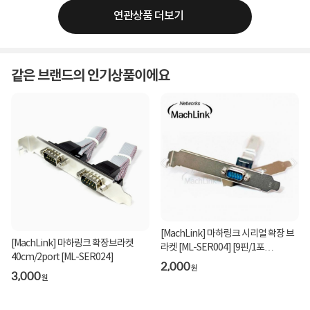
연관상품 더보기
같은 브랜드의 인기상품이에요
[MachLink] 마하링크 시리얼 확장 브
[MachLink] 마하링크 확장브라켓
라켓 [ML-SER004] [9핀/1포
40cm/2port [ML-SER024]
트/LP/40CM]
2,000
원
3,000
원