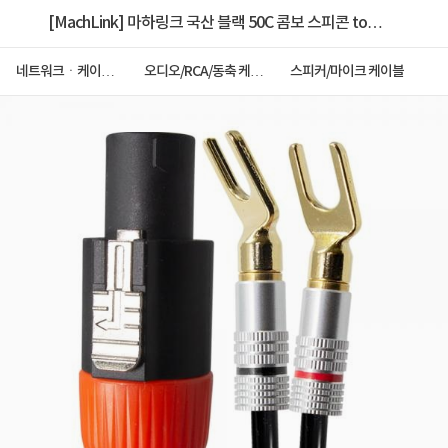
[MachLink] 마하링크 국산 블랙 50C 콤보 스피콘 to
말굽 케이블 20M [ML-B5SM20]
네트워크ㆍ케이블
오디오/RCA/동축 케이
스피커/마이크 케이블
ㆍCCTV
블