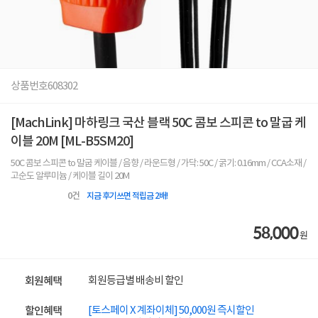
상품번호
608302
[MachLink] 마하링크 국산 블랙 50C 콤보 스피콘 to 말굽 케
이블 20M [ML-B5SM20]
50C 콤보 스피콘 to 말굽 케이블 / 음향 / 라운드형 / 가닥: 50C / 굵기: 0.16mm / CCA소재 /
고순도 알루미늄 / 케이블 길이 20M
0
건
지금 후기쓰면 적립금 2배!
58,000
원
회원등급별 배송비 할인
회원혜택
[토스페이 X 계좌이체] 50,000원 즉시할인
할인혜택